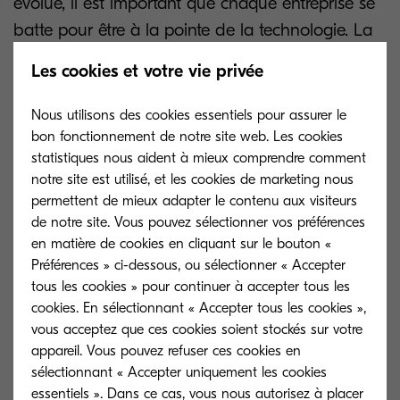
évolue, il est important que chaque entreprise se
batte pour être à la pointe de la technologie. La
transformation numérique fait partie intégrante
Les cookies et votre vie privée
de ce processus et donne aux professionnels de
la vente une longueur d'avance sur leurs
Nous utilisons des cookies essentiels pour assurer le
concurrents, en leur fournissant une plate-forme
bon fonctionnement de notre site web. Les cookies
statistiques nous aident à mieux comprendre comment
efficace grâce à laquelle ils peuvent conserver
notre site est utilisé, et les cookies de marketing nous
toute leur information commerciale et réduire
permettent de mieux adapter le contenu aux visiteurs
l'administratif.
de notre site. Vous pouvez sélectionner vos préférences
en matière de cookies en cliquant sur le bouton «
C'est une période de transition pour l'industrie,
Préférences » ci-dessous, ou sélectionner « Accepter
tous les cookies » pour continuer à accepter tous les
depuis les petites entreprises où les professionnels
cookies. En sélectionnant « Accepter tous les cookies »,
de la vente remplissent également d'autres rôles
vous acceptez que ces cookies soient stockés sur votre
et ont besoin d'optimiser leurs processus pour
appareil. Vous pouvez refuser ces cookies en
consacrer du temps à d'autres tâches, jusqu'aux
sélectionnant « Accepter uniquement les cookies
essentiels ». Dans ce cas, vous nous autorisez à placer
multinationales qui comptent des centaines de