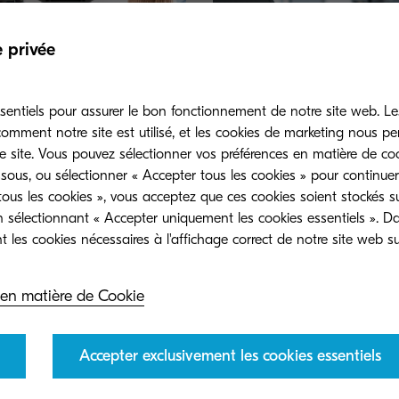
e privée
sentiels pour assurer le bon fonctionnement de notre site web. Le
mment notre site est utilisé, et les cookies de marketing nous p
e site. Vous pouvez sélectionner vos préférences en matière de coo
nouveaux MFPs A4
Actualité de Kyocera
sous, ou sélectionner « Accepter tous les cookies » pour continuer
YS & TASKalfa
ous les cookies », vous acceptez que ces cookies soient stockés su
Découvrez les dernières nouvel
n sélectionnant « Accepter uniquement les cookies essentiels ». D
sur nos pages d'actualités.
oix couleur parfait pour les
onnements de travail
ants.
 en matière de Cookie
Accepter exclusivement les cookies essentiels