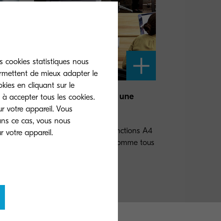
s cookies statistiques nous
ermettent de mieux adapter le
kies en cliquant sur le
Les TASKalfa A4 avec une
 à accepter tous les cookies.
durabilité accrue
r votre appareil. Vous
les
ans ce cas, vous nous
Notre gamme de multifonctions A4
est extrêmement fiable comme tous
nos autres modèles.