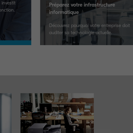
Préparez votre infrastructure
Les 
informatique
votr
Découvrez pourquoi votre entreprise doit
Quels
auditer sa technologie actuelle.
compt