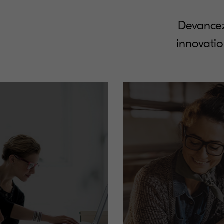
Devancez
innovati