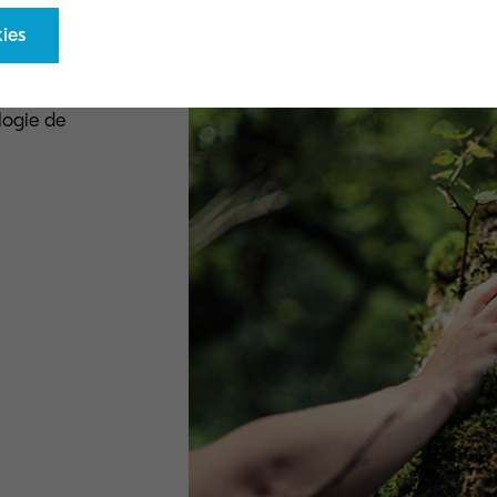
ies
logie de