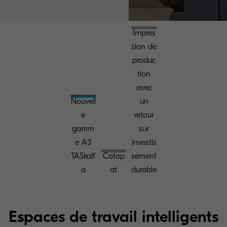
Impres
sion de
produc
tion
avec
Nouvell
un
e
retour
gamm
sur
e A3
investis
TASkalf
Cotop
sement
a
at
durable
Espaces de travail intelligents