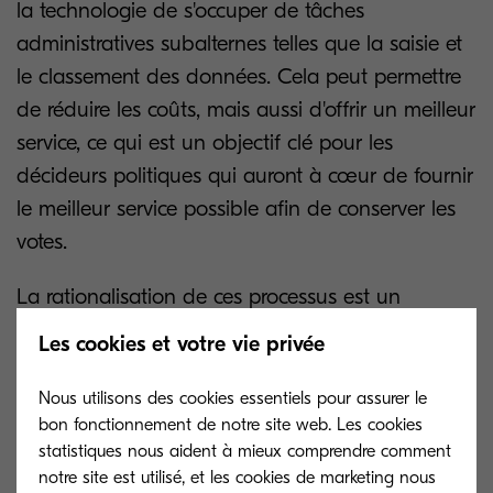
la technologie de s'occuper de tâches
administratives subalternes telles que la saisie et
le classement des données. Cela peut permettre
de réduire les coûts, mais aussi d'offrir un meilleur
service, ce qui est un objectif clé pour les
décideurs politiques qui auront à cœur de fournir
le meilleur service possible afin de conserver les
votes.
La rationalisation de ces processus est un
élément clé des gouvernements, à l'instar des
Les cookies et votre vie privée
entreprises du secteur privé qui s'adaptent aux
nouvelles technologies. Alors que les entreprises
Nous utilisons des cookies essentiels pour assurer le
bon fonctionnement de notre site web. Les cookies
ont réagi en tirant parti de ces nouveaux outils et
statistiques nous aident à mieux comprendre comment
ressources pour réduire les coûts et augmenter les
notre site est utilisé, et les cookies de marketing nous