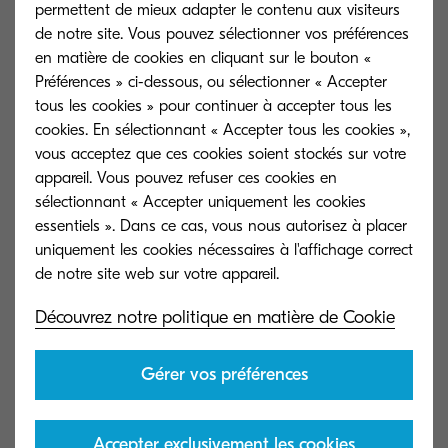
profits, la réticence du gouvernement à investir a
permettent de mieux adapter le contenu aux visiteurs
entraîné un recul des services publics et, sous la
de notre site. Vous pouvez sélectionner vos préférences
en matière de cookies en cliquant sur le bouton «
pression exercée sur les services pour qu'ils soient
Préférences » ci-dessous, ou sélectionner « Accepter
plus efficaces que jamais, la situation doit
tous les cookies » pour continuer à accepter tous les
changer. Aujourd'hui, avec un retour sur
cookies. En sélectionnant « Accepter tous les cookies »,
investissement clair et d'innombrables exemples
vous acceptez que ces cookies soient stockés sur votre
appareil. Vous pouvez refuser ces cookies en
de succès des plans de transformation
sélectionnant « Accepter uniquement les cookies
numérique dans le secteur privé, c'est le moment
essentiels ». Dans ce cas, vous nous autorisez à placer
idéal pour les organisations du secteur public
uniquement les cookies nécessaires à l'affichage correct
d'envisager un passage aux technologies de
pointe. En fournissant une base à long terme
Découvrez notre politique en matière de Cookie
pour la réduction des coûts et l'amélioration des
services pour les années à venir, les services
Gérer vos préférences
publics peuvent s'assurer qu'ils adaptent une
approche durable au défi de faire face aux
Accepter exclusivement les cookies