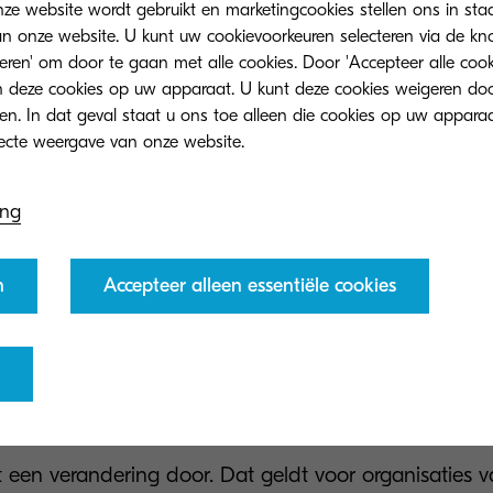
ze website wordt gebruikt en marketingcookies stellen ons in sta
onze website. U kunt uw cookievoorkeuren selecteren via de knop
teren' om door te gaan met alle cookies. Door 'Accepteer alle cook
 deze cookies op uw apparaat. U kunt deze cookies weigeren doo
eren. In dat geval staat u ons toe alleen die cookies op uw appara
ing
en hebben te maken met felle concurrentie. De markt 
n
Accepteer alleen essentiële cookies
langrijk dat ieder bedrijf zich verdiept in technologie
h onderscheiden van de rest. Digitale transformatie is
ofessionals een voorsprong op hun concurrenten. Het 
orm om al hun zakelijke informatie te onderhouden en 
taken te verminderen.
 een verandering door. Dat geldt voor organisaties v