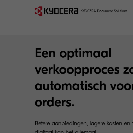
KYOCERA Document Solutions
Een optimaal
verkoopproces z
automatisch voo
orders.
Betere aanbiedingen, lagere kosten en
digitaal kan het allemaal.