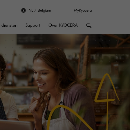
NL
Belgium
MyKyocera
 diensten
Support
Over KYOCERA