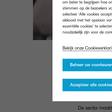
om beter te begrijpen hoe on
stemmen op de bezoekers van 
selecteer 'Alle cookies accep
akkoord met het opslaan van
essentiële cookies' te select
Bekijk onze Cookieverklar
Verkoopafdeling
Beheer uw voorkeure
daarom is het be
zorgt dat ze zic
geeft verkooppr
Accepteer alle cookies
efficiënt platf
administratieve 
De sector maakt