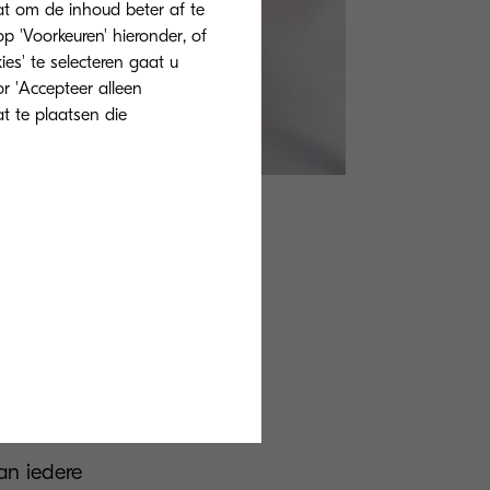
at om de inhoud beter af te
 'Voorkeuren' hieronder, of
ies' te selecteren gaat u
r 'Accepteer alleen
at te plaatsen die
verandert,
 die er voor
 noodzakelijk en
biedt ze één
hun
an iedere