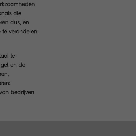
werkzaamheden
onals die
ren dus, en
e te veranderen
aal te
dget en de
ren,
eren:
van bedrijven