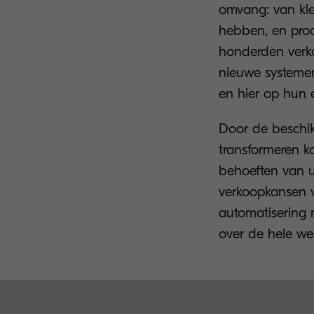
omvang: van kl
hebben, en proce
honderden verko
nieuwe systemen
en hier op hun e
Door de beschik
transformeren k
behoeften van uw
verkoopkansen ve
automatisering 
over de hele we