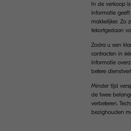
In de verkoop is
informatie geeft
makkelijker. Zo 
tekortgedaan vo
Zodra u een kla
contracten in é
informatie overzi
betere dienstver
Minder tijd vers
de twee belangr
verbeteren. Tec
bezighouden met