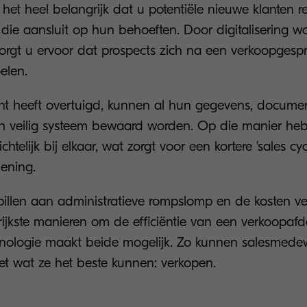
 het heel belangrijk dat u potentiële nieuwe klanten r
 die aansluit op hun behoeften. Door digitalisering w
zorgt u ervoor dat prospects zich na een verkoopgesp
elen.
nt heeft overtuigd, kunnen al hun gegevens, docume
én veilig systeem bewaard worden. Op die manier hebt
chtelijk bij elkaar, wat zorgt voor een kortere 'sales cy
lening.
pillen aan administratieve rompslomp en de kosten ve
ijkste manieren om de efficiëntie van een verkoopafde
hnologie maakt beide mogelijk. Zo kunnen salesmedew
 wat ze het beste kunnen: verkopen.