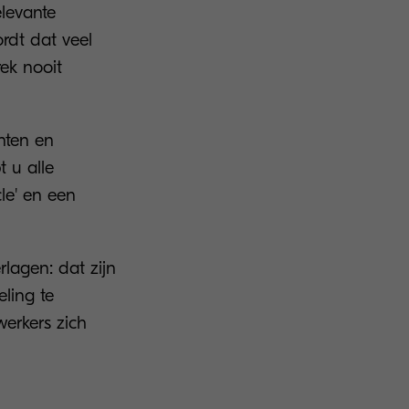
elevante
ordt dat veel
rek nooit
nten en
 u alle
cle' en een
rlagen: dat zijn
ling te
erkers zich