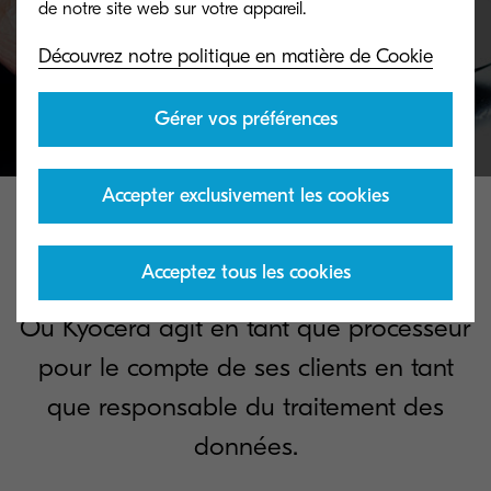
Cliquez-ici
Découvrez notre politique en matière de Cookie
Gérer vos préférences
Accepter exclusivement les cookies
Termes de traitement des
données
essentiels
Acceptez tous les cookies
Où Kyocera agit en tant que processeur
pour le compte de ses clients en tant
que responsable du traitement des
données.