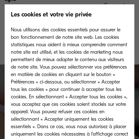
Comment nous tr
caractère person
Comment nous traitons les données à
Les cookies et votre vie privée
KYOCERA Fleet S
caractère personnel à toutes fins, sauf
Kyocera agit en
mention contraire dans d'autres
Nous utilisons des cookies essentiels pour assurer le
traitement.
déclarations, tant en ligne que hors ligne.
bon fonctionnement de notre site web. Les cookies
statistiques nous aident à mieux comprendre comment
notre site est utilisé, et les cookies de marketing nous
permettent de mieux adapter le contenu aux visiteurs
de notre site. Vous pouvez sélectionner vos préférences
en matière de cookies en cliquant sur le bouton «
Préférences » ci-dessous, ou sélectionner « Accepter
tous les cookies » pour continuer à accepter tous les
Gérer vos cookies
cookies. En sélectionnant « Accepter tous les cookies »,
vous acceptez que ces cookies soient stockés sur votre
appareil. Vous pouvez refuser ces cookies en
Vous pouvez gérer le type de cookie que notre
sélectionnant « Accepter uniquement les cookies
site web place sur votre appareil.
essentiels ». Dans ce cas, vous nous autorisez à placer
uniquement les cookies nécessaires à l'affichage correct