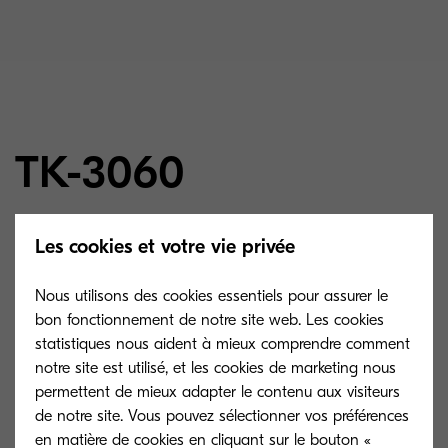
TK-3060
Les cookies et votre vie privée
Toner noir, capacité de 14.500 impressions A4,
selon la norme ISO/IEC 19752. Le toner de
Nous utilisons des cookies essentiels pour assurer le
démarrage, qui est livré en standard avec
bon fonctionnement de notre site web. Les cookies
l’appareil, a une capacité de 6.000 impressions
statistiques nous aident à mieux comprendre comment
notre site est utilisé, et les cookies de marketing nous
A4.
permettent de mieux adapter le contenu aux visiteurs
de notre site. Vous pouvez sélectionner vos préférences
en matière de cookies en cliquant sur le bouton «