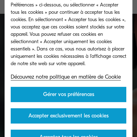
Préférences » ci-dessous, ou sélectionner « Accepter
tous les cookies » pour continuer à accepter tous les
cookies. En sélectionnant « Accepter tous les cookies »,
vous acceptez que ces cookies soient stockés sur votre
appareil. Vous pouvez refuser ces cookies en
Collecte de toner
sélectionnant « Accepter uniquement les cookies
essentiels ». Dans ce cas, vous nous autorisez à placer
uniquement les cookies nécessaires à l'affichage correct
Une fois qu'un toner Kyocera est vide, nous
proposons plusieurs façons de prendre en charge
Découvrez notre politique en matière de Cookie
l'enlèvemement, l'entreposage provisoire, et
l'expédition à l'usine de recyclage.
Gérer vos préférences
Accepter exclusivement les cookies
En savoir plus
essentiels