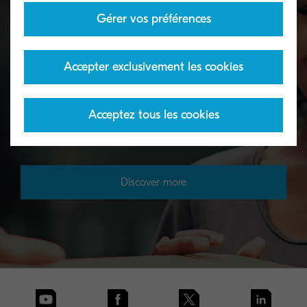
Gérer vos préférences
Toner take-back service
Accepter exclusivement les cookies
essentiels
KYOCERA's toner recycling programme allows
Acceptez tous les cookies
organisations to return toners in a variety of ways.
Discover more