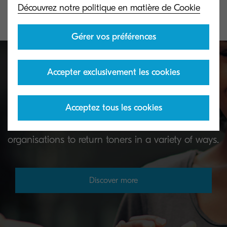
Découvrez notre politique en matière de Cookie
Gérer vos préférences
Accepter exclusivement les cookies
Toner take-back service
essentiels
Acceptez tous les cookies
KYOCERA's toner recycling programme allows
organisations to return toners in a variety of ways.
Discover more