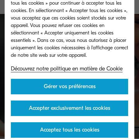
tous les cookies » pour continuer à accepter tous les
cookies. En sélectionnant « Accepter tous les cookies »,
vous acceptez que ces cookies soient stockés sur votre
appareil. Vous pouvez refuser ces cookies en
sélectionnant « Accepter uniquement les cookies
essentiels ». Dans ce cas, vous nous autorisez à placer
Toner take-back service
uniquement les cookies nécessaires à l'affichage correct
KYOCERA's toner recycling programme allows
Découvrez notre politique en matière de Cookie
organisations to return toners in a variety of ways.
Gérer vos préférences
Discover more
Accepter exclusivement les cookies
essentiels
Acceptez tous les cookies