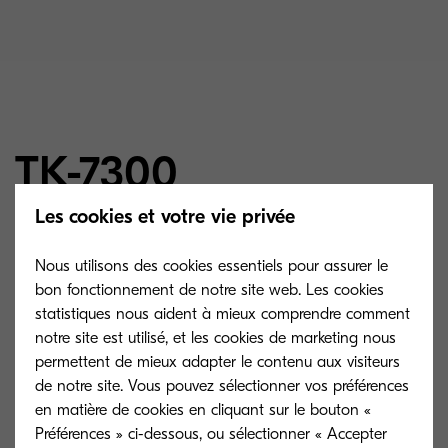
TK-7300
Les cookies et votre vie privée
Toner noir, capacité de 15.000 impressions A4,
Nous utilisons des cookies essentiels pour assurer le
selon la norme ISO/IEC 19752. Le toner de
bon fonctionnement de notre site web. Les cookies
démarrage, qui est livré en standard avec
statistiques nous aident à mieux comprendre comment
notre site est utilisé, et les cookies de marketing nous
l’appareil, a une capacité de 7.500 impressions
permettent de mieux adapter le contenu aux visiteurs
A4.
de notre site. Vous pouvez sélectionner vos préférences
en matière de cookies en cliquant sur le bouton «
Préférences » ci-dessous, ou sélectionner « Accepter