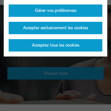
Gérer vos préférences
Accepter exclusivement les cookies
Toner take-back service
essentiels
Acceptez tous les cookies
KYOCERA's toner recycling programme allows
organisations to return toners in a variety of ways.
Discover more