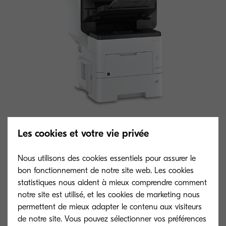
Type général
Les cookies et votre vie privée
Multifonction A4 monochrome
Nous utilisons des cookies essentiels pour assurer le
bon fonctionnement de notre site web. Les cookies
Vitesse d’impression
statistiques nous aident à mieux comprendre comment
Vitesse d’impression : jusqu’à 60 pages
notre site est utilisé, et les cookies de marketing nous
A4 en noir et blanc Vitesse d’impression
permettent de mieux adapter le contenu aux visiteurs
recto-verso : 43 pages A4 par minute
de notre site. Vous pouvez sélectionner vos préférences
Vitesse de copie recto-verso : 43 pages