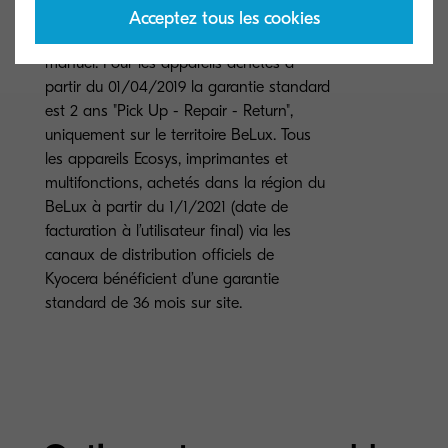
chaque équipement soit utilisé et nettoyé
Acceptez tous les cookies
conformément aux instructions du
manuel. Pour les appareils achetés à
partir du 01/04/2019 la garantie standard
est 2 ans "Pick Up - Repair - Return",
uniquement sur le territoire BeLux. Tous
les appareils Ecosys, imprimantes et
multifonctions, achetés dans la région du
BeLux à partir du 1/1/2021 (date de
facturation à l’utilisateur final) via les
canaux de distribution officiels de
Kyocera bénéficient d’une garantie
standard de 36 mois sur site.