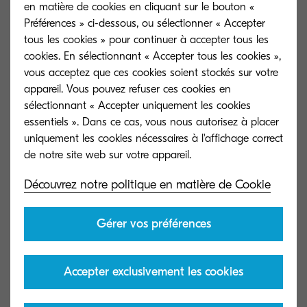
en matière de cookies en cliquant sur le bouton «
A4 par minute
Préférences » ci-dessous, ou sélectionner « Accepter
tous les cookies » pour continuer à accepter tous les
Temps de préchauffage
cookies. En sélectionnant « Accepter tous les cookies »,
vous acceptez que ces cookies soient stockés sur votre
+/- 25 s
appareil. Vous pouvez refuser ces cookies en
sélectionnant « Accepter uniquement les cookies
Consommation électrique
essentiels ». Dans ce cas, vous nous autorisez à placer
uniquement les cookies nécessaires à l'affichage correct
En copie: 798 W En impression : 773 W
En attente : 24 W En économie d'énergie
: 23 W En veille : 0,5 W
Découvrez notre politique en matière de Cookie
Garantie
Gérer vos préférences
Garantie 2 ans carry-in. KYOCERA
garantit le tambour et le développeur
pour une durée de 3 ans ou un volume
Accepter exclusivement les cookies
de 500 000 pages (échéance au premier
des deux atteint), sous réserve que
essentiels