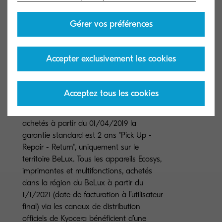
Gérer vos préférences
Garantie
Garantie 2 ans carry in, KYOCERA
garantit les tambours et les développeurs
Accepter exclusivement les cookies
pendant 3 ans ou 200 000 pages
maximum (échéance au premier des deux
essentiels
atteint), à condition que l’imprimante soit
Acceptez tous les cookies
utilisée et nettoyée conformément aux
instructions du manuel. Pour les appareils
achetés à partir du 01/04/2019 la
garantie standard est 2 ans "Pick Up -
Repair - Return", uniquement sur le
territoire BeLux. Tous les appareils Ecosys,
imprimantes et multifonctions, achetés
dans la région du BeLux à partir du
1/1/2021 (date de facturation à l’utilisateur
final) via les canaux de distribution
officiels de Kyocera bénéficient d’une