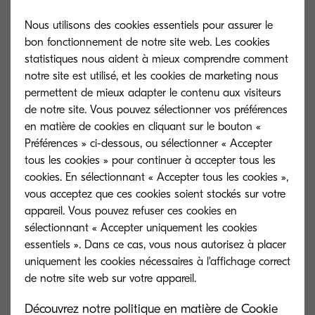
Nous utilisons des cookies essentiels pour assurer le
bon fonctionnement de notre site web. Les cookies
Type général
statistiques nous aident à mieux comprendre comment
notre site est utilisé, et les cookies de marketing nous
Imprimante couleur A4
permettent de mieux adapter le contenu aux visiteurs
de notre site. Vous pouvez sélectionner vos préférences
Vitesse d’impression
en matière de cookies en cliquant sur le bouton «
Préférences » ci-dessous, ou sélectionner « Accepter
jusqu’à 35 pages A4 par minute (couleur
tous les cookies » pour continuer à accepter tous les
et N&B); vitesse recto/verso 15 ppm A4
cookies. En sélectionnant « Accepter tous les cookies »,
vous acceptez que ces cookies soient stockés sur votre
Temps de préchauffage
appareil. Vous pouvez refuser ces cookies en
26 secondes ou moins
sélectionnant « Accepter uniquement les cookies
essentiels ». Dans ce cas, vous nous autorisez à placer
uniquement les cookies nécessaires à l'affichage correct
Consommation électrique
En impression : 466 W, En attente : 56 W,
En veille : 0,6 W
Découvrez notre politique en matière de Cookie