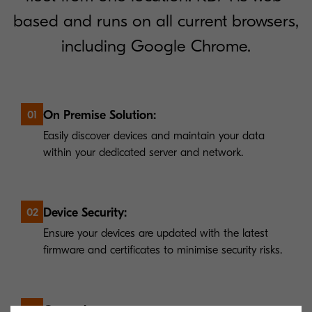
based and runs on all current browsers,
including Google Chrome.
On Premise Solution:
01
Easily discover devices and maintain your data
within your dedicated server and network.
Device Security:
02
Ensure your devices are updated with the latest
firmware and certificates to minimise security risks.
Convenience:
03