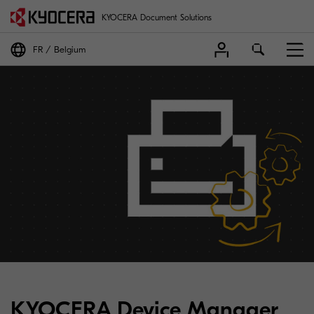
KYOCERA Document Solutions
FR
Belgium
KYOCERA Device Manager