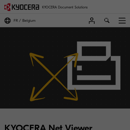
KYOCERA Document Solutions
FR
Belgium
KYOCERA Net Viewer