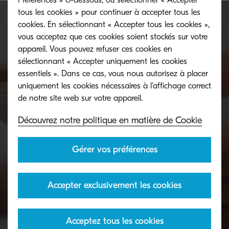
tous les cookies » pour continuer à accepter tous les
cookies. En sélectionnant « Accepter tous les cookies »,
vous acceptez que ces cookies soient stockés sur votre
Parlons-nous, entre êtres
appareil. Vous pouvez refuser ces cookies en
sélectionnant « Accepter uniquement les cookies
humains
essentiels ». Dans ce cas, vous nous autorisez à placer
uniquement les cookies nécessaires à l'affichage correct
Vous avez besoin d'informations complémentaires
Découvrez notre politique en matière de Cookie
? Demandez l'aide et les conseils d'un expert
Kyocera.
Gérer vos préférences
Contactez-nous
Accepter exclusivement les cookies
essentiels
Acceptez tous les cookies