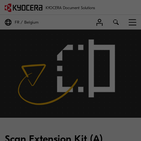
KYOCERA Document Solutions
FR
Belgium
Scan Extension Kit (A)