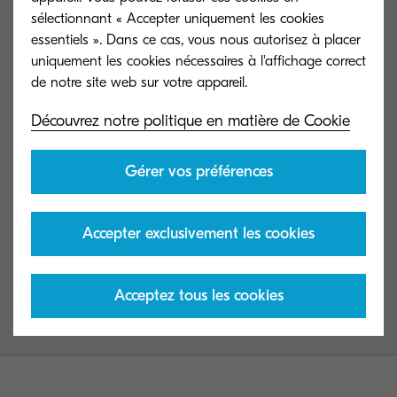
sélectionnant « Accepter uniquement les cookies
Conditions d'utilisation
essentiels ». Dans ce cas, vous nous autorisez à placer
uniquement les cookies nécessaires à l'affichage correct
Gouvernance
Découvrez notre politique en matière de Cookie
Dispositions légales
Gérer vos préférences
Gérer vos Cookies
Accepter exclusivement les cookies
Presse
essentiels
Acceptez tous les cookies
© KYOCERA Document Solutions Belgium N.V.