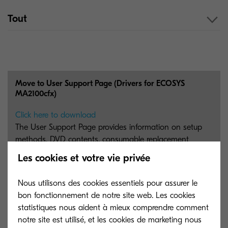
Tout
Move to User Support Page (Drivers for ECOSYS
MA2100cfx)
Click here to download
The User Support Page provides information on setup
methods, DVD contents, consumable replacement
procedures, and more. Please access the page to
Les cookies et votre vie privée
download DVD contents such as Drivers, Utilities, and
User Manuals.
Nous utilisons des cookies essentiels pour assurer le
bon fonctionnement de notre site web. Les cookies
3 MB
PDF
statistiques nous aident à mieux comprendre comment
notre site est utilisé, et les cookies de marketing nous