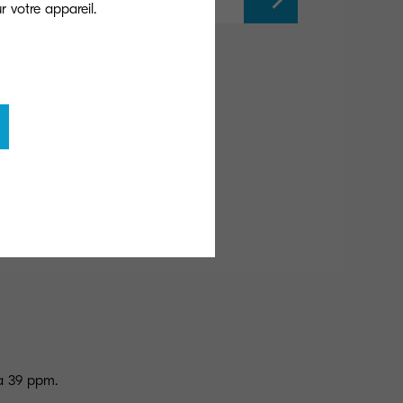
’à 39 ppm.