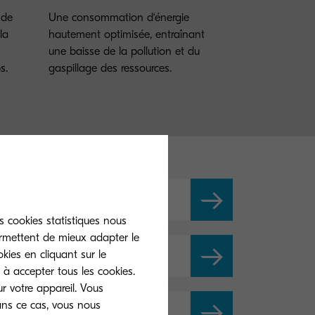
 de
Une consommation d‘énergie
la
hautement optimisée, entraînant
une baisse de la pollution et du
s.
gaspillage des ressources.
s cookies statistiques nous
ermettent de mieux adapter le
kies en cliquant sur le
 à accepter tous les cookies.
r votre appareil. Vous
ans ce cas, vous nous