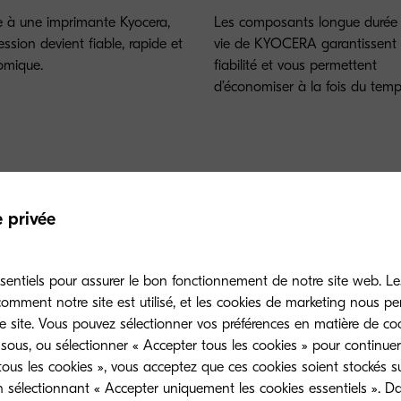
 à une imprimante Kyocera,
Les composants longue durée
ession devient fiable, rapide et
vie de KYOCERA garantissent 
omique.
fiabilité et vous permettent
d’économiser à la fois du temp
e privée
sentiels pour assurer le bon fonctionnement de notre site web. Le
mment notre site est utilisé, et les cookies de marketing nous p
e site. Vous pouvez sélectionner vos préférences en matière de coo
sous, ou sélectionner « Accepter tous les cookies » pour continuer
ous les cookies », vous acceptez que ces cookies soient stockés su
n sélectionnant « Accepter uniquement les cookies essentiels ». D