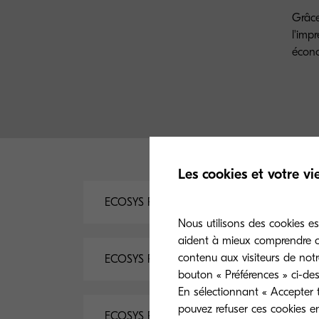
Grâce
l'impr
écon
Les cookies et votre vi
ECOSYS PA5500x Pilote d’impression
Nous utilisons des cookies es
aident à mieux comprendre co
contenu aux visiteurs de notr
ECOSYS PA5500x Documentation
bouton « Préférences » ci-des
En sélectionnant « Accepter t
pouvez refuser ces cookies e
ECOSYS PA5500x Logiciel