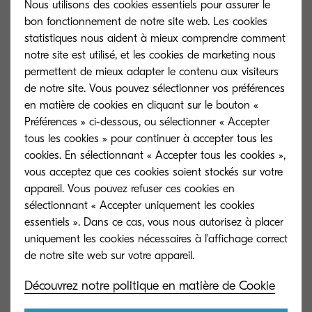
Nous utilisons des cookies essentiels pour assurer le
Temps de préchauffage
bon fonctionnement de notre site web. Les cookies
25 secondes ou moins à partir de la mise
statistiques nous aident à mieux comprendre comment
sous tension
notre site est utilisé, et les cookies de marketing nous
permettent de mieux adapter le contenu aux visiteurs
Consommation électrique
de notre site. Vous pouvez sélectionner vos préférences
en matière de cookies en cliquant sur le bouton «
En impression : 710.2 W, En attente : 9 W,
Préférences » ci-dessous, ou sélectionner « Accepter
En mode veille : 0,5 W
tous les cookies » pour continuer à accepter tous les
cookies. En sélectionnant « Accepter tous les cookies »,
Garantie
vous acceptez que ces cookies soient stockés sur votre
appareil. Vous pouvez refuser ces cookies en
Tous les appareils Ecosys achetés et
sélectionnant « Accepter uniquement les cookies
installés dans la région du BéLux via les
essentiels ». Dans ce cas, vous nous autorisez à placer
canaux de distribution officiels de
uniquement les cookies nécessaires à l'affichage correct
Kyocera bénéficient d'une garantie
standard de 36 mois sur site.
Découvrez notre politique en matière de Cookie