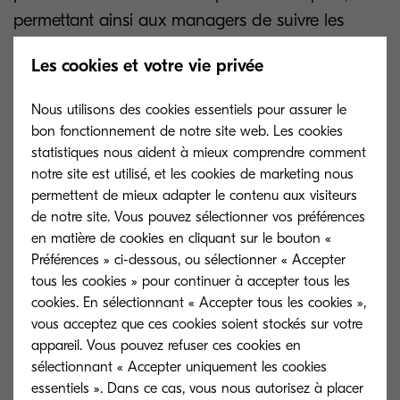
permettant ainsi aux managers de suivre les
progrès, de mettre les goulets d’étranglement en
Les cookies et votre vie privée
évidence et de
prendre en considération les questions
Nous utilisons des cookies essentiels pour assurer le
problématiques.
bon fonctionnement de notre site web. Les cookies
statistiques nous aident à mieux comprendre comment
Ces technologies nous encouragent à
notre site est utilisé, et les cookies de marketing nous
permettent de mieux adapter le contenu aux visiteurs
communiquer d’une manière plus claire et
de notre site. Vous pouvez sélectionner vos préférences
efficace, car nous prenons conscience de
en matière de cookies en cliquant sur le bouton «
l’importance de transmettre des messages clairs
Préférences » ci-dessous, ou sélectionner « Accepter
lors de nos appels Zoom ou de nos chats
tous les cookies » pour continuer à accepter tous les
cookies. En sélectionnant « Accepter tous les cookies »,
d’équipe. Les outils sont là pour nous rendre plus
vous acceptez que ces cookies soient stockés sur votre
efficaces, plus productifs, et plus heureux
appareil. Vous pouvez refuser ces cookies en
dans notre travail.
sélectionnant « Accepter uniquement les cookies
essentiels ». Dans ce cas, vous nous autorisez à placer