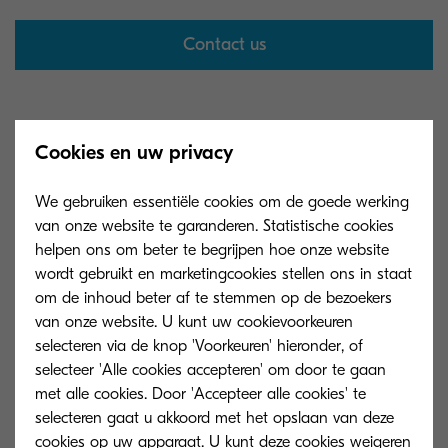
Contact us
KYOCERA Document Solutions Europe
Cookies en uw privacy
B.V.
We gebruiken essentiële cookies om de goede werking
van onze website te garanderen. Statistische cookies
EMEA Headquarter & Branch Office
helpen ons om beter te begrijpen hoe onze website
wordt gebruikt en marketingcookies stellen ons in staat
om de inhoud beter af te stemmen op de bezoekers
van onze website. U kunt uw cookievoorkeuren
Headquarter
selecteren via de knop 'Voorkeuren' hieronder, of
KYOCERA Document Solutions Europe
selecteer 'Alle cookies accepteren' om door te gaan
B.V.
met alle cookies. Door 'Accepteer alle cookies' te
Beechavenue 27 1119 RA Schiphol-
selecteren gaat u akkoord met het opslaan van deze
Rijk The Netherlands
cookies op uw apparaat. U kunt deze cookies weigeren