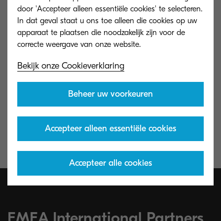
Tel: +31(0)20-654-0000 Fax: +31(0)20-
door 'Accepteer alleen essentiële cookies' te selecteren.
653-1256
In dat geval staat u ons toe alleen die cookies op uw
Email: info@deu.kyocera.com
apparaat te plaatsen die noodzakelijk zijn voor de
Branch Offices Germany
Bekijk onze Cookieverklaring
KYOCERA Document Solutions Europe
B.V
Beheer uw voorkeuren
Otto-Hahn-Str. 12 D-40670 Meerbusch
Tel: +49(0)2159-928-500 Fax:
Accepteer alleen essentiële cookies
+49(0)2159-928-599
Email: info@deu.kyocera.com
Accepteer alle cookies
EMEA International Partners