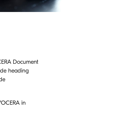
YOCERA Document
 de heading
 de
KYOCERA in