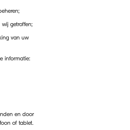
beheren;
ij getroffen;
rking van uw
 informatie:
zonden en door
on of tablet.