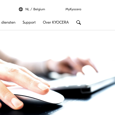
NL
Belgium
MyKyocera
 diensten
Support
Over KYOCERA