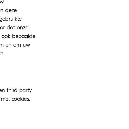
uw
In deze
gebruikte
oor dat onze
j ook bepaalde
jken en om uw
n.
en third party
 met cookies.