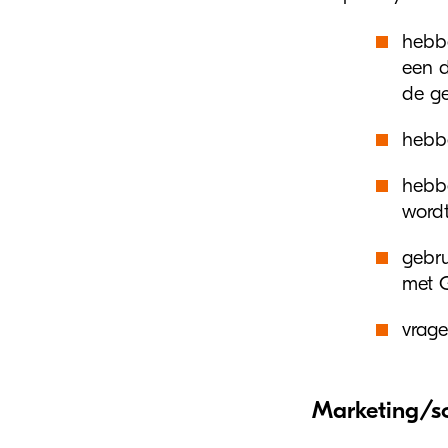
hebbe
een d
de g
hebbe
hebbe
wordt
gebru
met G
vrage
Marketing/so