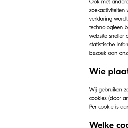
Ook met andere
zoekactiviteiten
verklaring word
technologieen b
website snelle
statistische inf
bezoek aan onze
Wie plaat
Wij gebruiken zo
cookies (door an
Per cookie is a
Welke co