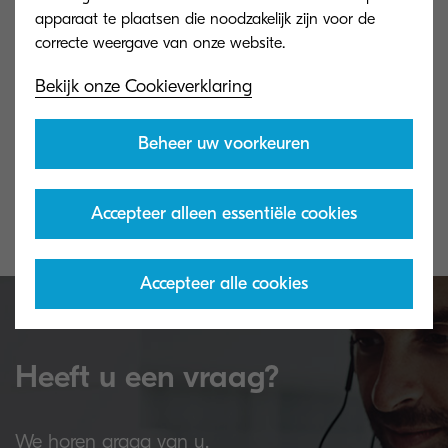
apparaat te plaatsen die noodzakelijk zijn voor de
Bekijk onze Cookieverklaring
Beheer uw voorkeuren
Garantieperiode alleen weergegeven tussen
KYOCERA en haar zakenpartners.
Accepteer alleen essentiële cookies
Lokaal overeengekomen garantieperiode is niet
onderworpen aan deze zoekopdracht.
Accepteer alle cookies
Heeft u een vraag?
We horen graag van u.