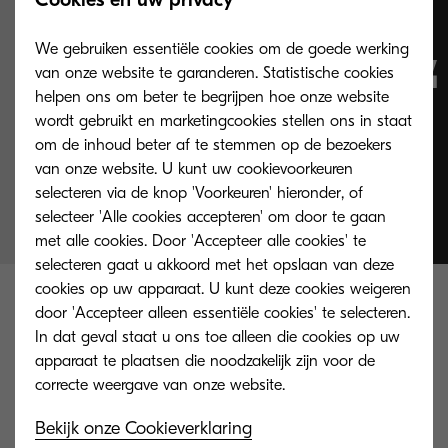
vereenvoudigt
We gebruiken essentiële cookies om de goede werking
van onze website te garanderen. Statistische cookies
complexe processen
helpen ons om beter te begrijpen hoe onze website
wordt gebruikt en marketingcookies stellen ons in staat
& concretiseert de
om de inhoud beter af te stemmen op de bezoekers
van onze website. U kunt uw cookievoorkeuren
waarde ervan.
selecteren via de knop 'Voorkeuren' hieronder, of
selecteer 'Alle cookies accepteren' om door te gaan
met alle cookies. Door 'Accepteer alle cookies' te
selecteren gaat u akkoord met het opslaan van deze
cookies op uw apparaat. U kunt deze cookies weigeren
Maak uw bedrijf flexibeler,
door 'Accepteer alleen essentiële cookies' te selecteren.
In dat geval staat u ons toe alleen die cookies op uw
efficiënter en innovatiever
apparaat te plaatsen die noodzakelijk zijn voor de
KYOCERA werkt samen met uw organisatie om
Bekijk onze Cookieverklaring
tot meetbare resultaten te komen, ongeacht de