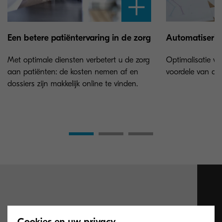
Een betere patiëntervaring in de zorg
Automatisering
Met optimale diensten verbetert u de zorg
Optimalisatie v
aan patiënten: de kosten nemen af en
voordele van de 
dossiers zijn makkelijk online te vinden.
Automatisering
Cookies en uw privacy