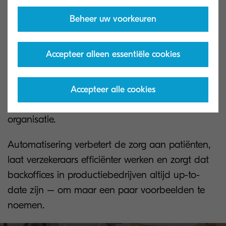
sector waarin u actief bent. Zo kunnen
Beheer uw voorkeuren
medewerkers hun kostbare tijd besteden aan
hun kerntaken. Bovendien hebben ze toegang tot
Accepteer alleen essentiële cookies
de gegevens die nodig zijn om betere
beslissingen te nemen, toegevoegde waarde te
creëren en de ROI te verhogen. De voordelen
Accepteer alle cookies
hebben vaak een domino-effect binnen de hele
organisatie.
Automatisering verbetert de zorg aan patiënten,
laat verzekeraars efficiënter werken en zorgt dat
backoffices in productiebedrijven altijd up-to-
date zijn – om maar een paar voorbeelden te
noemen.