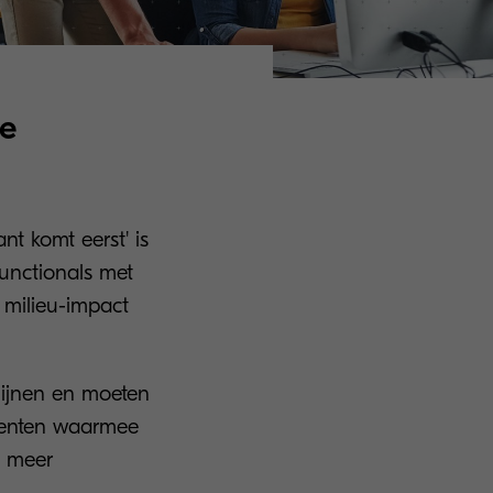
ie
nt komt eerst' is
functionals met
 milieu-impact
lijnen en moeten
menten waarmee
s meer