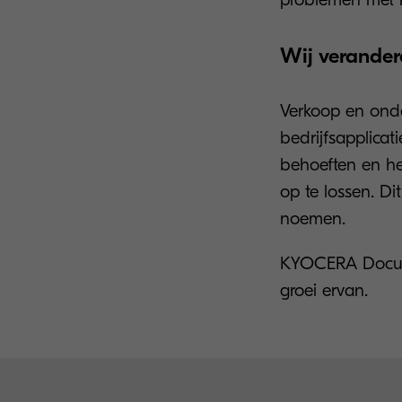
Wij verande
Verkoop en onde
bedrijfsapplicat
behoeften en he
op te lossen. D
noemen.
KYOCERA Documen
groei ervan.