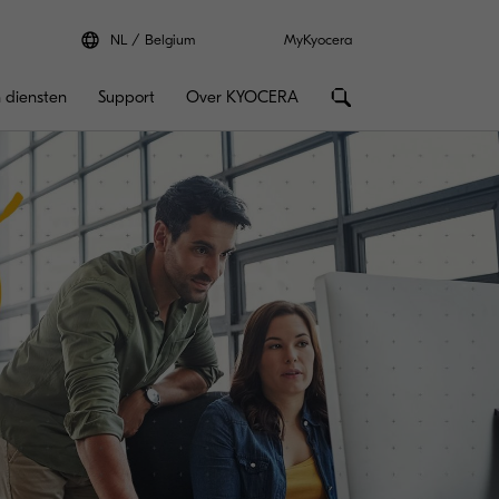
NL
Belgium
MyKyocera
 diensten
Support
Over KYOCERA