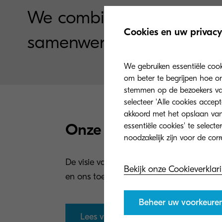
We combineren expertise
Cookies en uw privacy
samenwerken.
We gebruiken essentiële coo
om beter te begrijpen hoe on
stemmen op de bezoekers van 
selecteer 'Alle cookies accep
akkoord met het opslaan van
Onze filosofie
essentiële cookies' te select
De visie van onze oprichter bepaalt onze
Bekijk onze Cookieverklar
en ons toekomstbeeld van slimmer werke
Beheer uw voorkeure
Lees verder