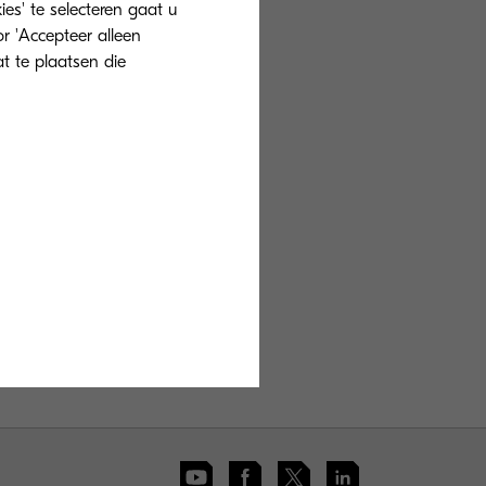
ies' te selecteren gaat u
r 'Accepteer alleen
at te plaatsen die
al.drupa 2021
een topattractie