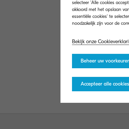
selecteer 'Alle cookies accep
akkoord met het opslaan van
essentiële cookies' te select
Bekijk onze Cookieverklar
Webinar: Pro
15000c: een m
Beheer uw voorkeure
gedreven doo
Bekijk hier onz
Accepteer alle cookies
introductie van 
TASKalfa Pro 15