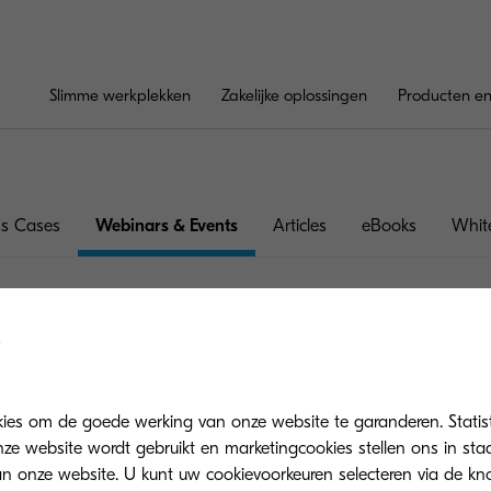
Slimme werkplekken
Zakelijke oplossingen
Producten en
ss Cases
Webinars & Events
Articles
eBooks
Whit
kies om de goede werking van onze website te garanderen. Statis
ze website wordt gebruikt en marketingcookies stellen ons in sta
onze website. U kunt uw cookievoorkeuren selecteren via de knop