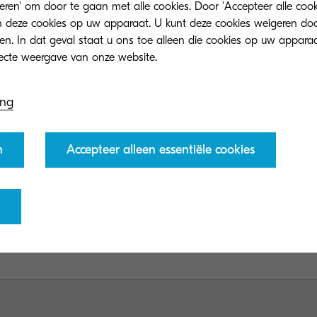
teren' om door te gaan met alle cookies. Door 'Accepteer alle cook
 deze cookies op uw apparaat. U kunt deze cookies weigeren doo
eren. In dat geval staat u ons toe alleen die cookies op uw appara
ing
ductieprinter TASKALFA Pro
Kyocera's showcase op virtu
atch voor alle bedrijven,
n
Accepteer alleen essentiële cookies
Kyocera’s productieprinter wordt 
r innovatie
op drupa 2021.
e webinar naar aanleiding van de
onze inkjet productieprinter, de
000c.