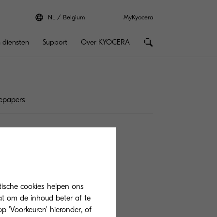
NL
Belgium
MyKyocera
 diensten
Support
Over KYOCERA
epapers
tische cookies helpen ons
at om de inhoud beter af te
 'Voorkeuren' hieronder, of