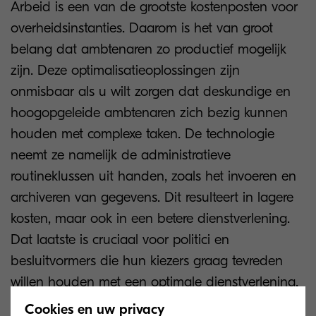
Arbeid is een van de grootste kostenposten voor
overheidsinstanties. Daarom is het van groot
belang dat ambtenaren zo productief mogelijk
zijn. Deze optimalisatieoplossingen zijn
onmisbaar als u wilt zorgen dat deskundige en
hoogopgeleide ambtenaren zich bezig kunnen
houden met complexe taken. De technologie
neemt ze namelijk de administratieve
routineklussen uit handen, zoals het invoeren en
archiveren van gegevens. Dit resulteert in lagere
kosten, maar ook in een betere dienstverlening.
Dat laatste is cruciaal voor politici en
besluitvormers die hun kiezers graag tevreden
willen houden met een optimale dienstverlening.
Cookies en uw privacy