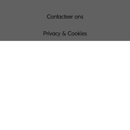
Contacteer ons
Privacy & Cookies
Gebruiksvoorwaarden
Governance
Wettelijke bepalingen
Beheer Uw Cookies
Pers