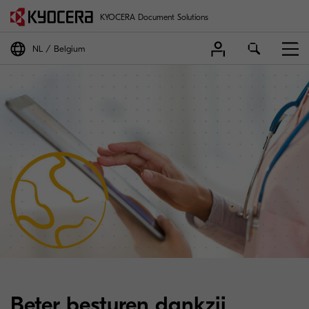
KYOCERA Document Solutions
NL
Belgium
Beter besturen dankzij