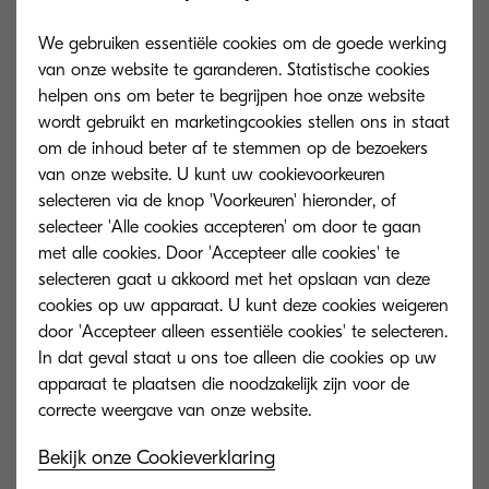
Voor overheden die het voorbeeld van bedrijven
willen volgen door voor nieuwe technologie te
We gebruiken essentiële cookies om de goede werking
kiezen, is het stroomlijnen van processen
van onze website te garanderen. Statistische cookies
helpen ons om beter te begrijpen hoe onze website
essentieel. Het bedrijfsleven profiteert al van deze
wordt gebruikt en marketingcookies stellen ons in staat
nieuwe gereedschappen en resources om de
om de inhoud beter af te stemmen op de bezoekers
kosten te verlagen en de winst te verhogen.
van onze website. U kunt uw cookievoorkeuren
Overheden zijn altijd terughoudend geweest om
selecteren via de knop 'Voorkeuren' hieronder, of
selecteer 'Alle cookies accepteren' om door te gaan
hierin te investeren, waardoor ze een achterstand
met alle cookies. Door 'Accepteer alle cookies' te
hebben opgelopen. Dat terwijl deze instanties
selecteren gaat u akkoord met het opslaan van deze
meer dan ooit onder druk staan om efficiënt te
cookies op uw apparaat. U kunt deze cookies weigeren
werken – de situatie moet dus veranderen.
door 'Accepteer alleen essentiële cookies' te selecteren.
In dat geval staat u ons toe alleen die cookies op uw
Plannen voor digitale transformatie verdienen
apparaat te plaatsen die noodzakelijk zijn voor de
zichzelf overduidelijk terug en er zijn talloze
voorbeelden van organisaties die zo'n plan met
Bekijk onze Cookieverklaring
veel succes hebben uitgevoerd. Dit is dus het