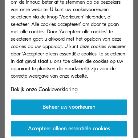
om de inhoud beter af te stemmen op de bezoekers
van onze website. U kunt uw cookievoorkeuren
De onder 'Wettelijke bepalingen' gegeven
selecteren via de knop 'Voorkeuren' hieronder, of
informatie is op geen enkele manier bedoeld om
selecteer 'Alle cookies accepteren' om door te gaan
met alle cookies. Door 'Accepteer alle cookies' te
geschreven overeenkomsten, gemaakt
selecteren gaat u akkoord met het opslaan van deze
door dochterondernemingen of filialen van
cookies op uw apparaat. U kunt deze cookies weigeren
KYOCERA Document Solutions EMEA met
door 'Accepteer alleen essentiële cookies' te selecteren.
derden, te vervangen. In het geval dat een
In dat geval staat u ons toe alleen die cookies op uw
apparaat te plaatsen die noodzakelijk zijn voor de
onbedoeld conflict bestaat, heeft de lokaal
afgesloten overeenkomst voorrang. In het
geval waar een zakelijke relatie bestaat, binnen
Bekijk onze Cookieverklaring
dewelke er nog geen geschikte tekst is die
bovenvermelde punten dekt, dan is de onder
Beheer uw voorkeuren
'Wettelijke bepalingen' gegeven informatie van
toepassing, als de lokale omstandigheden dat
Accepteer alleen essentiële cookies
toestaan.