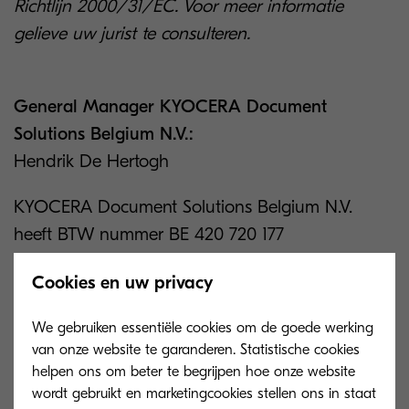
Richtlijn 2000/31/EC. Voor meer informatie
gelieve uw jurist te consulteren.
General Manager KYOCERA Document
Solutions Belgium N.V.:
Hendrik De Hertogh
KYOCERA Document Solutions Belgium N.V.
heeft BTW nummer BE 420 720 177
KYOCERA Document Solutions Belgium N.V.
Cookies en uw privacy
heeft ondernemingsnummer 0420720177
We gebruiken essentiële cookies om de goede werking
van onze website te garanderen. Statistische cookies
KYOCERA Document Solutions Belgium N.V.
helpen ons om beter te begrijpen hoe onze website
Registratie (Handelsregister Brussel) RPR/RPM
wordt gebruikt en marketingcookies stellen ons in staat
Brussel