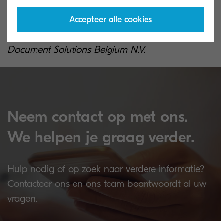
© KYOCERA Document Solutions Belgium N.V.
Accepteer alle cookies
Sitemap Wettelijke bepalingen© KYOCERA
Document Solutions Belgium N.V.
Neem contact op met ons.
We helpen je graag verder.
Hulp nodig of op zoek naar verdere informatie?
Contacteer ons en ons team beantwoordt al uw
vragen.