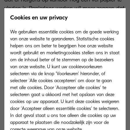
vinden is. Papierloos werken wil meer zeggen dat
een bedrijf stappen zet om minder gebruik te
Cookies en uw privacy
maken van papierwerk. Dit kan enorme
We gebruiken essentiële cookies om de goede werking
voordelen hebben, zoals een hogere
van onze website te garanderen. Statistische cookies
productiviteit en betere klanttevredenheid. Het is
helpen ons om beter te begrijpen hoe onze website
dus zeker de moeite waard om de stap te
wordt gebruikt en marketingcookies stellen ons in staat
overwegen.
om de inhoud beter af te stemmen op de bezoekers
van onze website. U kunt uw cookievoorkeuren
selecteren via de knop 'Voorkeuren' hieronder, of
Afdrukken of digitaal? Een
selecteer 'Alle cookies accepteren' om door te gaan
belangrijke keuze.
met alle cookies. Door 'Accepteer alle cookies' te
selecteren gaat u akkoord met het opslaan van deze
cookies op uw apparaat. U kunt deze cookies weigeren
door 'Accepteer alleen essentiële cookies' te selecteren.
Om papierloos werken tot een succes te
In dat geval staat u ons toe alleen die cookies op uw
maken, is het cruciaal om de perfecte
apparaat te plaatsen die noodzakelijk zijn voor de