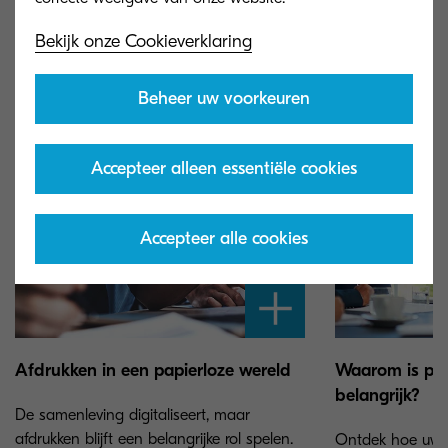
balans tussen de twee opties te vinden.
Bekijk onze Cookieverklaring
Beheer uw voorkeuren
Accepteer alleen essentiële cookies
Accepteer alle cookies
Afdrukken in een papierloze wereld
Waarom is pap
belangrijk?
De samenleving digitaliseert, maar
afdrukken blijft een belangrijke rol spelen.
Ontdek hoe uw be