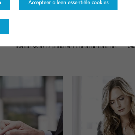
n
Accepteer alleen essentiële cookies
Benodigde tools voor projectbeheer op
Cyb
afstand
Geg
tel
Stroomlijn processen en mobiliseer teams om
bed
kwaliteitswerk te produceren binnen de deadlines.