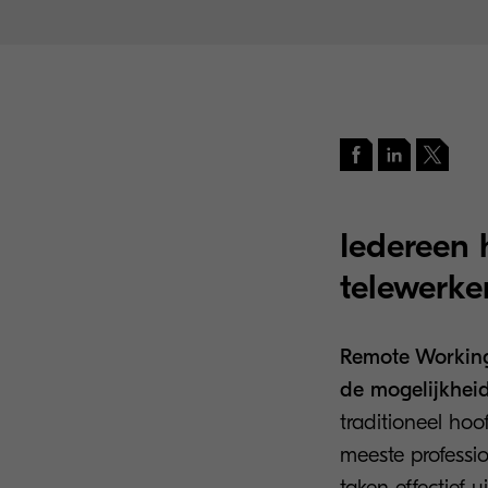
Iedereen 
telewerke
Remote Working
de mogelijkheid
traditioneel hoo
meeste professio
taken effectief u