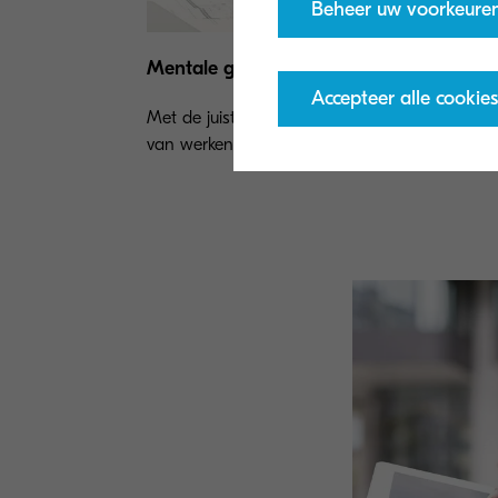
Beheer uw voorkeure
Mentale gezondheid bij telewerken
Accepteer alle cookies
Met de juiste aanpak kan deze nieuwe manier
van werken revitaliserend en boeiend zijn.