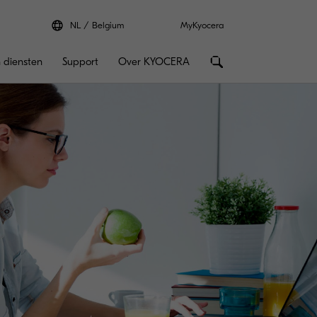
NL
Belgium
MyKyocera
 diensten
Support
Over KYOCERA