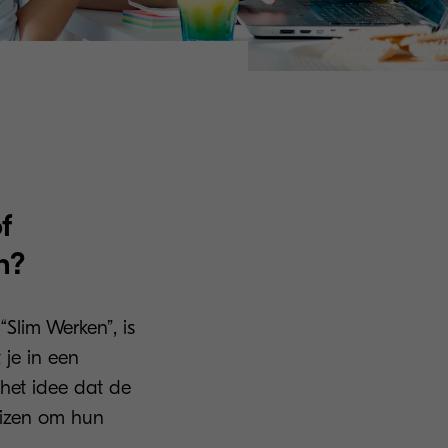
f
n?
“Slim Werken”, is
 je in een
 het idee dat de
reizen om hun