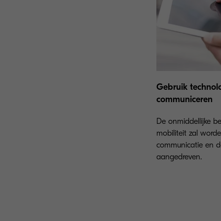
Gebruik technolo
communiceren
De onmiddellijke b
mobiliteit zal wor
communicatie en d
aangedreven.