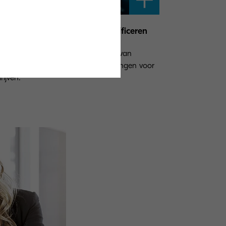
ersecurity-bedreigingen identificeren
evens beschermen in het tijdperk van
ewerken is één van de grote uitdagingen voor
rijven.