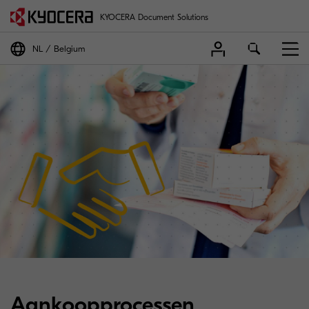
KYOCERA Document Solutions
NL
Belgium
Aankoopprocessen