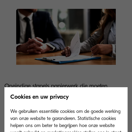
Oneindige stapels papierwerk die moeten
worden verwerkt en gearchiveerd? Lastige
Cookies en uw privacy
communicatie met leveranciers? Geld dat lijkt te
We gebruiken essentiële cookies om de goede werking
verdampen? Stapels contracten en te betalen
van onze website te garanderen. Statistische cookies
facturen, waardoor u door de bomen het bos
helpen ons om beter te begrijpen hoe onze website
niet meer ziet? Voor veel