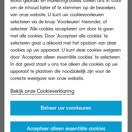
wordt gebruikt en marketingcookies stellen ons in staat
aankoopverantwoordelijken en hun teams zullen
om de inhoud beter af te stemmen op de bezoekers
van onze website. U kunt uw cookievoorkeuren
deze dingen bekend klinken.
selecteren via de knop 'Voorkeuren' hieronder, of
selecteer 'Alle cookies accepteren' om door te gaan
Digitale procesoptimalisatie zal helpen om dit
met alle cookies. Door 'Accepteer alle cookies' te
soort uitdagingen aan te gaan – en meer. Zo
selecteren gaat u akkoord met het opslaan van deze
rekenen inkopers af met de vervelende
cookies op uw apparaat. U kunt deze cookies weigeren
problemen waar ze elke dag weer tegenaan
door 'Accepteer alleen essentiële cookies' te selecteren.
In dat geval staat u ons toe alleen die cookies op uw
lopen. Gestroomlijnde processen van begin tot
apparaat te plaatsen die noodzakelijk zijn voor de
eind zijn onmisbaar voor iedere
procurementafdeling.
Bekijk onze Cookieverklaring
Volgens een rapport van PWC maken
inkoopkosten 50% tot 80% uit van de totale
Beheer uw voorkeuren
kosten van bedrijven. Hierop besparen is dus een
van de beste manieren om de kosten te verlagen.
Accepteer alleen essentiële cookies