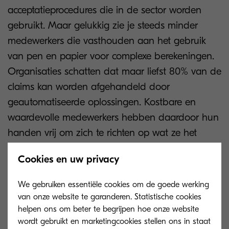
acceptatieprocedures die in de sector worden
gebruikt. Maar gelukkig zie je steeds minder
medewerkers die vasthouden aan het gebruik
van pen en papier voor complexe berekeningen.
Organisaties schatten dat maar liefst 80% van de
claims kan worden afgehandeld door
geautomatiseerde oplossingen. Kostbare en
waardevolle medewerkers hebben daardoor hun
handen vrij om zich te richten op wat ze het
beste kunnen.
Cookies en uw privacy
Daarnaast biedt de technologie
We gebruiken essentiële cookies om de goede werking
verzekeringsmaatschappijen nieuwe
van onze website te garanderen. Statistische cookies
mogelijkheden om hun dienstverlening te
helpen ons om beter te begrijpen hoe onze website
verbeteren: een belangrijke factor in het
wordt gebruikt en marketingcookies stellen ons in staat