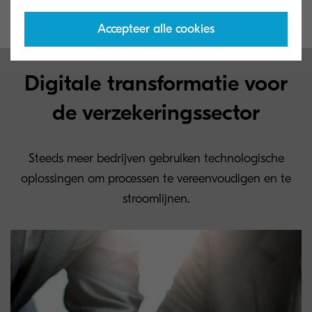
productiever werken; klaar voor de toekomst!
Accepteer alle cookies
Digitale transformatie voor
de verzekeringssector
Steeds meer bedrijven gebruiken technologische
oplossingen om processen te vereenvoudigen en te
stroomlijnen.