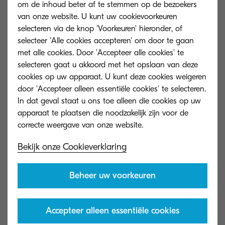
om de inhoud beter af te stemmen op de bezoekers
behouden en aantrekken van klanten.
van onze website. U kunt uw cookievoorkeuren
Medewerkers kunnen relevante documenten en
selecteren via de knop 'Voorkeuren' hieronder, of
informatie namelijk direct terugvinden. Ze hoeven
selecteer 'Alle cookies accepteren' om door te gaan
geen mappen en dossiers meer te doorzoeken
met alle cookies. Door 'Accepteer alle cookies' te
selecteren gaat u akkoord met het opslaan van deze
voordat ze klanten kunnen informeren over hun
cookies op uw apparaat. U kunt deze cookies weigeren
zaak.
door 'Accepteer alleen essentiële cookies' te selecteren.
In dat geval staat u ons toe alleen die cookies op uw
Dit zijn slechts twee voorbeelden van manieren
apparaat te plaatsen die noodzakelijk zijn voor de
waarop verzekeringsmaatschappijen processen
kunnen stroomlijnen, kosten kunnen besparen,
Bekijk onze Cookieverklaring
meer winst kunnen maken en hun klanten beter
van dienst kunnen zijn. Als u alles op een rijtje
Beheer uw voorkeuren
zet, is het duidelijk dat een investering in zo'n
plan voor digitalisering zichzelf uiteindelijk
Accepteer alleen essentiële cookies
terugverdient. Als bedrijf kunt u efficiënter en