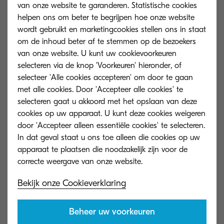
Met een uitgebreid gamma resultaatgerichte
van onze website te garanderen. Statistische cookies
helpen ons om beter te begrijpen hoe onze website
document software, is KYOCERA Document
wordt gebruikt en marketingcookies stellen ons in staat
Solutions uw partner voor optimale efficiëntie en
om de inhoud beter af te stemmen op de bezoekers
maximale kostenbesparingen. Het digitaliseren
van onze website. U kunt uw cookievoorkeuren
van documentstromen draagt immers bij tot het
selecteren via de knop 'Voorkeuren' hieronder, of
selecteer 'Alle cookies accepteren' om door te gaan
succes van uw dagelijkse bedrijfsvoering. Dit
met alle cookies. Door 'Accepteer alle cookies' te
betekent ook dat u op uw document software –
selecteren gaat u akkoord met het opslaan van deze
in alle mogelijkeomstandigheden – moet kunnen
cookies op uw apparaat. U kunt deze cookies weigeren
rekenen.
door 'Accepteer alleen essentiële cookies' te selecteren.
In dat geval staat u ons toe alleen die cookies op uw
Met KYOCERA Software Support verzekert u
apparaat te plaatsen die noodzakelijk zijn voor de
zichzelf niet alleen van een optimale service voor
geïnstalleerde KYOCERA document software,
Bekijk onze Cookieverklaring
maar bent u ook zeker van de continuïteit van de
ondersteunde bedrijfsactiviteiten.
Beheer uw voorkeuren