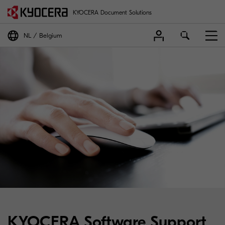
KYOCERA Document Solutions
NL
Belgium
KYOCERA Software Support