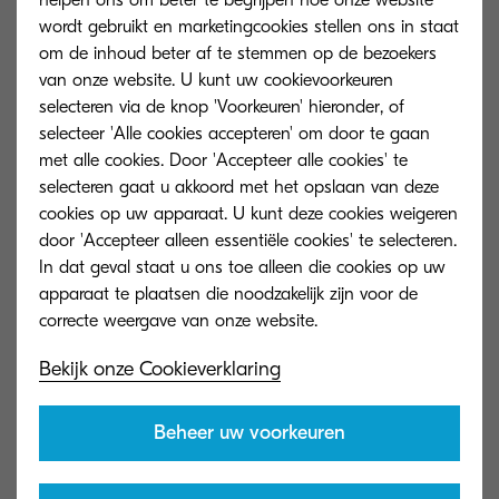
helpen ons om beter te begrijpen hoe onze website
wordt gebruikt en marketingcookies stellen ons in staat
Lijst
Grid
om de inhoud beter af te stemmen op de bezoekers
van onze website. U kunt uw cookievoorkeuren
selecteren via de knop 'Voorkeuren' hieronder, of
Kyocera meets ISO 27001:2022 for managing data
selecteer 'Alle cookies accepteren' om door te gaan
security
met alle cookies. Door 'Accepteer alle cookies' te
selecteren gaat u akkoord met het opslaan van deze
cookies op uw apparaat. U kunt deze cookies weigeren
door 'Accepteer alleen essentiële cookies' te selecteren.
In dat geval staat u ons toe alleen die cookies op uw
Hirakata Plant achieves Platinum certification in RBA
apparaat te plaatsen die noodzakelijk zijn voor de
audit.
Bekijk onze Cookieverklaring
Beheer uw voorkeuren
Kyocera wins 2026 A4 Line of the Year Award from
Keypoint Intelligence