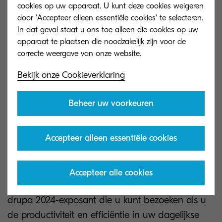
cookies op uw apparaat. U kunt deze cookies weigeren
printserviceprovider. Onze technici voeren
door 'Accepteer alleen essentiële cookies' te selecteren.
probleemanalyses, hersteloperaties en
In dat geval staat u ons toe alleen die cookies op uw
oplossingen op afstand uit, zodat de
apparaat te plaatsen die noodzakelijk zijn voor de
werkzaamheden niet afhankelijk zijn van
persoonlijke bezoeken.
Bekijk onze Cookieverklaring
Bovendien vinden geplande service-intervallen
Beheer uw voorkeuren
pas plaats na enkele weken productietijd,
waardoor het aantal gevallen van stilstand wordt
Accepteer alleen essentiële cookies
verminderd. Onze systemen draaien op een zeer
hoge MTBF (gemiddelde tijd tussen storingen),
wat de voorspelde tijd is tussen inherente fouten
Accepteer alle cookies
tijdens normale systeemwerking. Kyocera is de
drupa 2024-exposant die u kunt bezoeken als u
de productiviteit en efficiëntie in uw dagelijkse