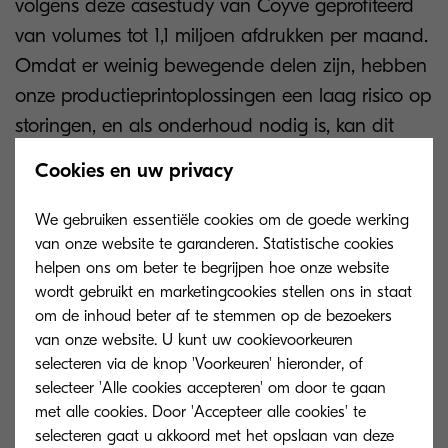
volgens deze casestudy van Coyve geprofiteerd
van volumes tot 1,1 miljoen afdrukken per maand.
Omdat er weinig bewegende delen zijn, hebben
onze productieprintoplossingen een laag risico op
storingen, en als onderhoud nodig is, kan dit
worden gedaan op een manier die
Cookies en uw privacy
onderbrekingen in de workflow beperkt.
We gebruiken essentiële cookies om de goede werking
Onderhoud op afstand
van onze website te garanderen. Statistische cookies
helpen ons om beter te begrijpen hoe onze website
verbetert de uptime
wordt gebruikt en marketingcookies stellen ons in staat
om de inhoud beter af te stemmen op de bezoekers
van onze website. U kunt uw cookievoorkeuren
De externe onderhoudsdiensten van Kyocera
selecteren via de knop 'Voorkeuren' hieronder, of
zorgen ervoor dat uw productieve inkjetoplossing
selecteer 'Alle cookies accepteren' om door te gaan
operationeel blijft en verminderen de
met alle cookies. Door 'Accepteer alle cookies' te
selecteren gaat u akkoord met het opslaan van deze
administratieve rompslomp voor de