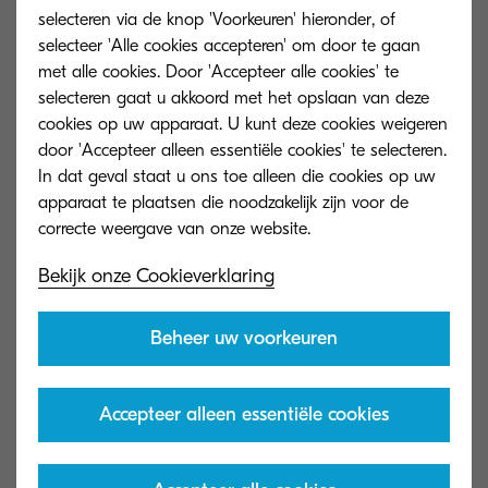
55000c gearriveerd om impact te maken in de
selecteren via de knop 'Voorkeuren' hieronder, of
grafische kunst met Kyocera’s ongeëvenaarde
selecteer 'Alle cookies accepteren' om door te gaan
inkjetkoptechnologie. Onze reis in de sector is
met alle cookies. Door 'Accepteer alle cookies' te
selecteren gaat u akkoord met het opslaan van deze
spannend en drupa zal dé plek zijn om te
cookies op uw apparaat. U kunt deze cookies weigeren
ontdekken wat we in petto hebben.”
door 'Accepteer alleen essentiële cookies' te selecteren.
In dat geval staat u ons toe alleen die cookies op uw
apparaat te plaatsen die noodzakelijk zijn voor de
Bekijk onze Cookieverklaring
Beheer uw voorkeuren
Accepteer alleen essentiële cookies