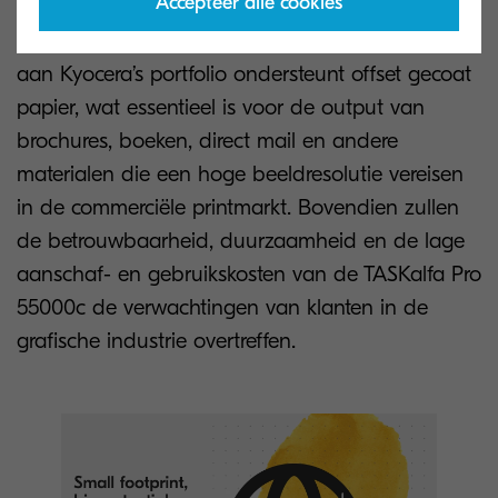
Accepteer alle cookies
Naast de TASKalfa Pro 15000c komt er de
TASKalfa Pro 55000c. De nieuwste toevoeging
aan Kyocera’s portfolio ondersteunt offset gecoat
papier, wat essentieel is voor de output van
brochures, boeken, direct mail en andere
materialen die een hoge beeldresolutie vereisen
in de commerciële printmarkt. Bovendien zullen
de betrouwbaarheid, duurzaamheid en de lage
aanschaf- en gebruikskosten van de TASKalfa Pro
55000c de verwachtingen van klanten in de
grafische industrie overtreffen.