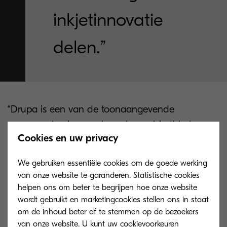
inkjetinnovatie
delen.”
“Drupa is een van de toonaangevende
evenementen in onze branche en biedt het
Cookies en uw privacy
perfecte platform voor ons om onze visie op
inkjetprinten te delen”, legt Takuya Marubayashi,
We gebruiken essentiële cookies om de goede werking
president van Kyocera Document Solutions
van onze website te garanderen. Statistische cookies
Europe, uit. “De TASKalfa Pro 15000c heeft een
helpen ons om beter te begrijpen hoe onze website
revolutie teweeggebracht in de markt met zijn
wordt gebruikt en marketingcookies stellen ons in staat
om de inhoud beter af te stemmen op de bezoekers
unieke positionering, en nu is de TASKalfa Pro
van onze website. U kunt uw cookievoorkeuren