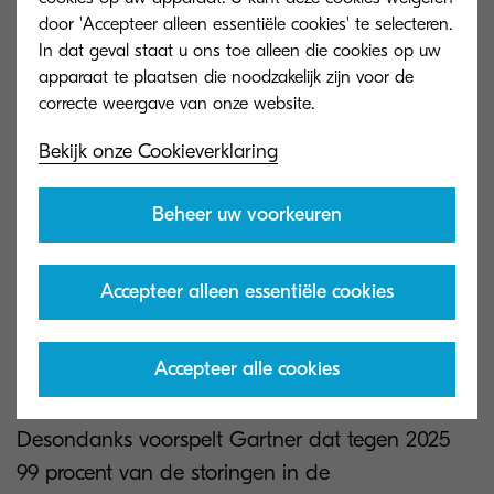
door 'Accepteer alleen essentiële cookies' te selecteren.
In dat geval staat u ons toe alleen die cookies op uw
3. Beveilig uw
apparaat te plaatsen die noodzakelijk zijn voor de
cloudgebaseerde oplossingen
en services
Bekijk onze Cookieverklaring
Beheer uw voorkeuren
Cloudsoftware en -diensten worden vaak
gebruikt op hybride werkplekken vanwege hun
toegankelijkheid en schaalbaarheid. Veel
Accepteer alleen essentiële cookies
organisaties denken ten onrechte dat de
leverancier als enige verantwoordelijk is voor de
Accepteer alle cookies
beveiliging van de cloudomgeving.
Desondanks voorspelt Gartner dat tegen 2025
99 procent van de storingen in de