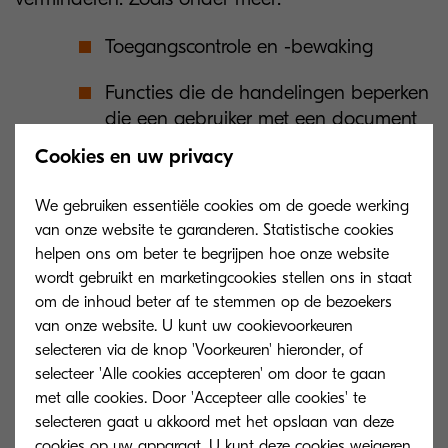
Toegangscontrole en -bewaking
Functies die de handelingen beperken
die een gebruiker met een document
kan uitvoeren
Cookies en uw privacy
Veilig delen van digitale bestanden
We gebruiken essentiële cookies om de goede werking
van onze website te garanderen. Statistische cookies
Gebruikersauthenticatie
helpen ons om beter te begrijpen hoe onze website
wordt gebruikt en marketingcookies stellen ons in staat
Data-encryptie
om de inhoud beter af te stemmen op de bezoekers
van onze website. U kunt uw cookievoorkeuren
Veilige back-up, archivering en opslag
selecteren via de knop 'Voorkeuren' hieronder, of
Controletrajecten
selecteer 'Alle cookies accepteren' om door te gaan
met alle cookies. Door 'Accepteer alle cookies' te
selecteren gaat u akkoord met het opslaan van deze
cookies op uw apparaat. U kunt deze cookies weigeren