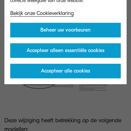
serienummer van het apparaat, zodat u weet
Bekijk onze Cookieverklaring
voor welk apparaat deze wachtwoorden gelden
wanneer u het document raadpleegt.
Beheer uw voorkeuren
Accepteer alleen essentiële cookies
Accepteer alle cookies
Deze wijziging heeft betrekking op de volgende
modellen: