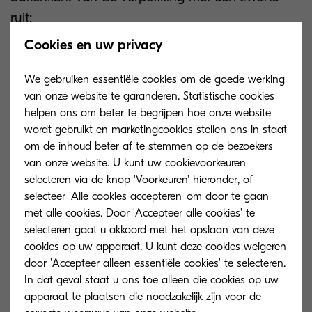
ruit:
Cookies en uw privacy
We gebruiken essentiële cookies om de goede werking
van onze website te garanderen. Statistische cookies
helpen ons om beter te begrijpen hoe onze website
wordt gebruikt en marketingcookies stellen ons in staat
om de inhoud beter af te stemmen op de bezoekers
van onze website. U kunt uw cookievoorkeuren
selecteren via de knop 'Voorkeuren' hieronder, of
selecteer 'Alle cookies accepteren' om door te gaan
met alle cookies. Door 'Accepteer alle cookies' te
selecteren gaat u akkoord met het opslaan van deze
In de doos zit een document met
cookies op uw apparaat. U kunt deze cookies weigeren
door 'Accepteer alleen essentiële cookies' te selecteren.
de
beheerderswachtwoorden voor het
In dat geval staat u ons toe alleen die cookies op uw
specifieke apparaat
, voor de gebruikers Admin
apparaat te plaatsen die noodzakelijk zijn voor de
en DeviceAdmin, met vermelding van het