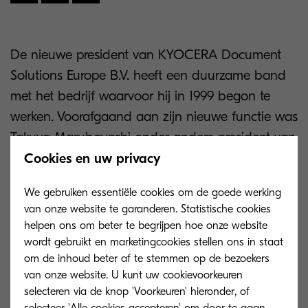
De nieuwe president van KYOCERA Document
Solutions Europe B.V. heeft een duurzame band
met het bedrijf waarvoor hij in 1999 begon te
werken. Voorafgaand aan zijn nieuwe functie was
Takuya Marubayashi onder andere president van
KYOCERA Mita China Sales and Trading
Cookies en uw privacy
Corporation (nu KYOCERA Document Solutions
We gebruiken essentiële cookies om de goede werking
China) en werkte hij ook in de rol van senior
van onze website te garanderen. Statistische cookies
general manager van de Corporate Sales Division
helpen ons om beter te begrijpen hoe onze website
bij KYOCERA Document Solutions Incorporated
wordt gebruikt en marketingcookies stellen ons in staat
om de inhoud beter af te stemmen op de bezoekers
in Osaka, Japan.
van onze website. U kunt uw cookievoorkeuren
selecteren via de knop 'Voorkeuren' hieronder, of
Takuya Marubayashi keert nu terug naar Europa
selecteer 'Alle cookies accepteren' om door te gaan