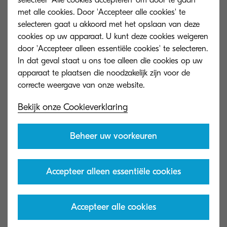
om de leiding over te nemen van Takahiro Sato.
met alle cookies. Door 'Accepteer alle cookies' te
Hij zal EMEA blijven positioneren als de meest
selecteren gaat u akkoord met het opslaan van deze
toonaangevende regio wereldwijd op het gebied
cookies op uw apparaat. U kunt deze cookies weigeren
door 'Accepteer alleen essentiële cookies' te selecteren.
van document solutions.
In dat geval staat u ons toe alleen die cookies op uw
apparaat te plaatsen die noodzakelijk zijn voor de
Takuya Marubayashi: "Het is een eer maar ook
een verantwoordelijkheid die ik zeer serieus neem
bij het aanvaarden van de rol van president van
Bekijk onze Cookieverklaring
KYOCERA Document Solutions EMEA. Wij
Beheer uw voorkeuren
bevinden ons midden in onze transformatie en ik
ben ervan overtuigd dat we de juiste mensen
hebben met de expertise en kennis om onze
Accepteer alleen essentiële cookies
strategie en doelstellingen te behalen. KYOCERA
kan daarmee een leidende rol blijven spelen.
Accepteer alle cookies
Onze stakeholders en partnerships zijn van het