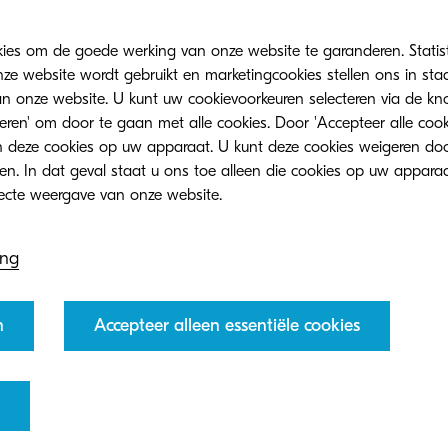
kies om de goede werking van onze website te garanderen. Statis
ze website wordt gebruikt en marketingcookies stellen ons in sta
onze website. U kunt uw cookievoorkeuren selecteren via de knop
 snel mogelijk de download link toe voor ons e-book 
teren' om door te gaan met alle cookies. Door 'Accepteer alle cook
 deze cookies op uw apparaat. U kunt deze cookies weigeren doo
jet productieprinten.
eren. In dat geval staat u ons toe alleen die cookies op uw appara
ing
n
Accepteer alleen essentiële cookies
rmatie over onze producten?