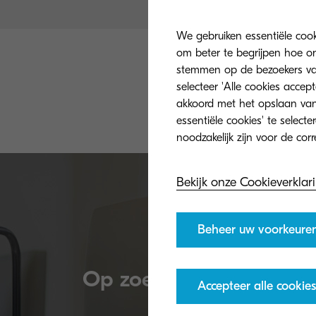
We gebruiken essentiële coo
om beter te begrijpen hoe on
stemmen op de bezoekers van 
We sturen je zo
selecteer 'Alle cookies accep
akkoord met het opslaan van
toekomst van ink
essentiële cookies' te select
Bekijk onze Cookieverklar
Beheer uw voorkeure
Op zoek naar meer info
Accepteer alle cookies