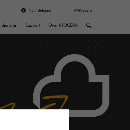
NL
Belgium
MyKyocera
 diensten
Support
Over KYOCERA