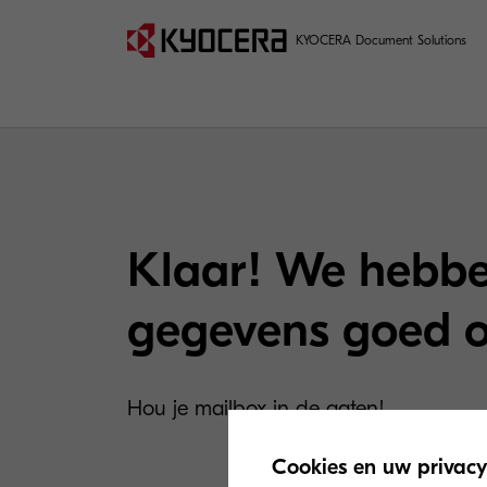
KYOCERA Document Solutions
Klaar! We hebbe
gegevens goed 
Hou je mailbox in de gaten!
Cookies en uw privacy