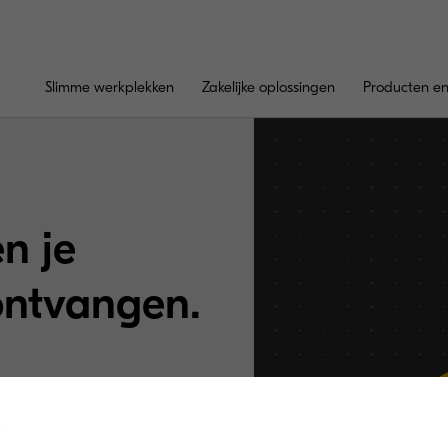
Slimme werkplekken
Zakelijke oplossingen
Producten en
n je
ontvangen.