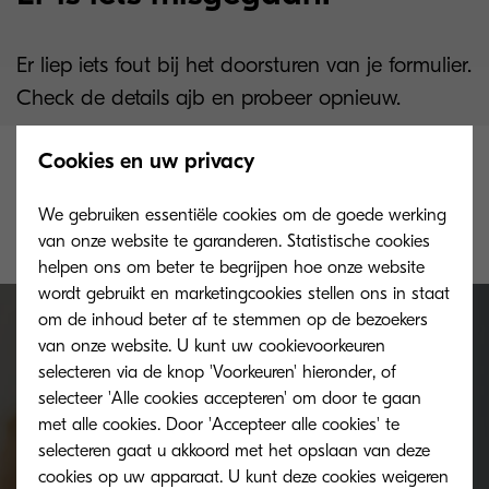
Er liep iets fout bij het doorsturen van je formulier.
Check de details ajb en probeer opnieuw.
Cookies en uw privacy
Indien je er echt niet doorgeraakt, contacteer ons
dan via onderstaande link. We doen er alles aan
We gebruiken essentiële cookies om de goede werking
van onze website te garanderen. Statistische cookies
om je zo snel mogelijk verder te helpen.
helpen ons om beter te begrijpen hoe onze website
wordt gebruikt en marketingcookies stellen ons in staat
om de inhoud beter af te stemmen op de bezoekers
van onze website. U kunt uw cookievoorkeuren
selecteren via de knop 'Voorkeuren' hieronder, of
Neem contact op met ons.
selecteer 'Alle cookies accepteren' om door te gaan
met alle cookies. Door 'Accepteer alle cookies' te
We helpen je graag verder.
selecteren gaat u akkoord met het opslaan van deze
cookies op uw apparaat. U kunt deze cookies weigeren