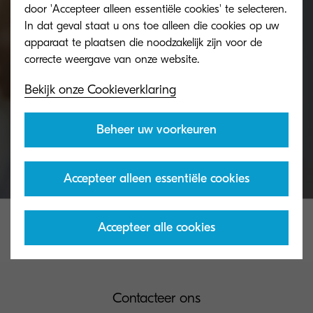
door 'Accepteer alleen essentiële cookies' te selecteren.
Heb je een vraag over KYOCERA of heb je meer
In dat geval staat u ons toe alleen die cookies op uw
informatie nodig? Contacteer ons team van
apparaat te plaatsen die noodzakelijk zijn voor de
experten.
Bekijk onze Cookieverklaring
Contacteer ons
Beheer uw voorkeuren
Accepteer alleen essentiële cookies
Accepteer alle cookies
Contacteer ons