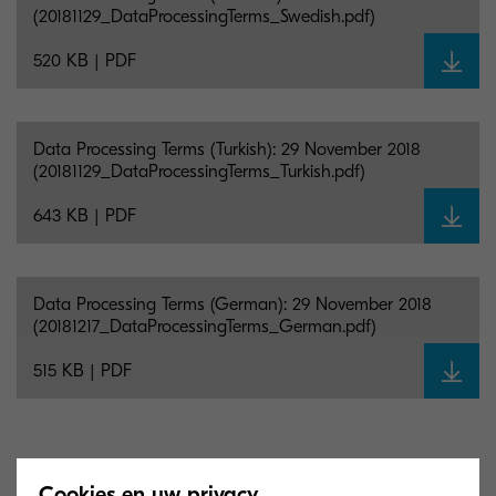
(20181129_DataProcessingTerms_Swedish.pdf)
520 KB | PDF
Data Processing Terms (Turkish): 29 November 2018
(20181129_DataProcessingTerms_Turkish.pdf)
643 KB | PDF
Data Processing Terms (German): 29 November 2018
(20181217_DataProcessingTerms_German.pdf)
515 KB | PDF
Cookies en uw privacy