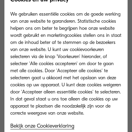
Zoals vermeld in artikel 9.1 van de Algemene
voorwaarden voor gegevensverwerking van
We gebruiken essentiële cookies om de goede werking
Kyocera, vormen deze standaard
van onze website te garanderen. Statistische cookies
contractbepalingen bijlage 2 en zijn deze van
helpen ons om beter te begrijpen hoe onze website
wordt gebruikt en marketingcookies stellen ons in staat
toepassing wanneer de klant als
om de inhoud beter af te stemmen op de bezoekers
gegevensbeheerder persoonsgegevens exporteert
van onze website. U kunt uw cookievoorkeuren
naar een derde land waarvoor de Europese
selecteren via de knop 'Voorkeuren' hieronder, of
Commissie geen adequaatheidsbesluit heeft
selecteer 'Alle cookies accepteren' om door te gaan
met alle cookies. Door 'Accepteer alle cookies' te
gegeven.
selecteren gaat u akkoord met het opslaan van deze
cookies op uw apparaat. U kunt deze cookies weigeren
door 'Accepteer alleen essentiële cookies' te selecteren.
In dat geval staat u ons toe alleen die cookies op uw
Annex 2 Kyocera Standard Contractual Clauses
(Annex2_KyoceraStandardContractualClauses.pdf)
apparaat te plaatsen die noodzakelijk zijn voor de
769 KB | PDF
Bekijk onze Cookieverklaring