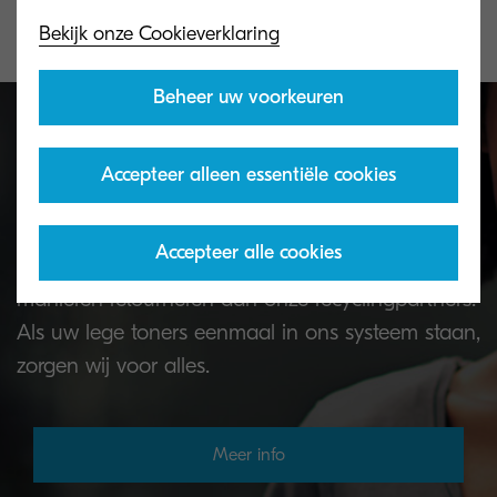
Bekijk onze Cookieverklaring
Beheer uw voorkeuren
Accepteer alleen essentiële cookies
Toner terugname programma
Accepteer alle cookies
Lege KYOCERA-toners kunt u op verschillende
manieren retourneren aan onze recyclingpartners.
Als uw lege toners eenmaal in ons systeem staan,
zorgen wij voor alles.
Meer info