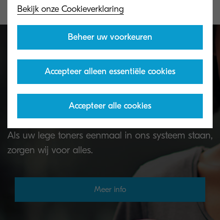
Bekijk onze Cookieverklaring
Beheer uw voorkeuren
Toner terugname programma
Accepteer alleen essentiële cookies
Lege KYOCERA-toners kunt u op verschillende
Accepteer alle cookies
manieren retourneren aan onze recyclingpartners.
Als uw lege toners eenmaal in ons systeem staan,
zorgen wij voor alles.
Meer info