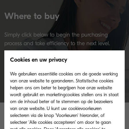
Where to buy
Simply click below to begin the purchasing
process and take efficiency to the next level.
Cookies en uw privacy
Buy now
We gebruiken essentiële cookies om de goede werking
van onze website te garanderen. Statistische cookies
helpen ons om beter te begrijpen hoe onze website
wordt gebruikt en marketingcookies stellen ons in staat
om de inhoud beter af te stemmen op de bezoekers
Related products
van onze website. U kunt uw cookievoorkeuren
selecteren via de knop 'Voorkeuren' hieronder, of
selecteer 'Alle cookies accepteren' om door te gaan