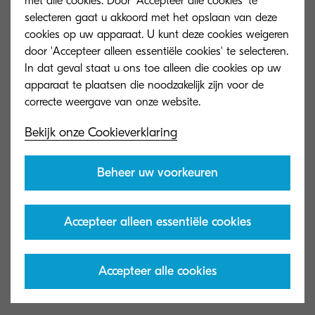
met alle cookies. Door 'Accepteer alle cookies' te
selecteren gaat u akkoord met het opslaan van deze
cookies op uw apparaat. U kunt deze cookies weigeren
door 'Accepteer alleen essentiële cookies' te selecteren.
In dat geval staat u ons toe alleen die cookies op uw
apparaat te plaatsen die noodzakelijk zijn voor de
Bekijk onze Cookieverklaring
Beheer uw voorkeuren
TK-5150K
TK-5150M
Accepteer alleen essentiële cookies
Black toner yield 12,000 pages in
Magenta toner y
accordance with ISO/IEC 19798.
accordance with
Accepteer alle cookies