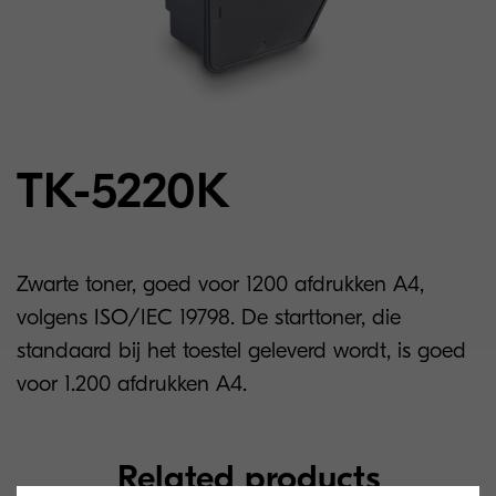
TK-5220K
Zwarte toner, goed voor 1200 afdrukken A4,
volgens ISO/IEC 19798. De starttoner, die
standaard bij het toestel geleverd wordt, is goed
voor 1.200 afdrukken A4.
Related products