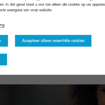
eren. In dat geval staat u ons toe alleen die cookies op uw appara
ing
n
Accepteer alleen essentiële cookies
TK-5280K
Black toner yield 13,000 pages in accordance with
ISO/IEC 19798.