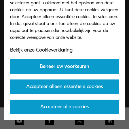
Toner terugname programma
selecteren gaat u akkoord met het opslaan van deze
cookies op uw apparaat. U kunt deze cookies weigeren
door 'Accepteer alleen essentiële cookies' te selecteren.
Lege KYOCERA-toners kunt u op verschillende
In dat geval staat u ons toe alleen die cookies op uw
manieren retourneren aan onze recyclingpartners.
apparaat te plaatsen die noodzakelijk zijn voor de
Als uw lege toners eenmaal in ons systeem staan,
zorgen wij voor alles.
Bekijk onze Cookieverklaring
Beheer uw voorkeuren
Meer info
Accepteer alleen essentiële cookies
Accepteer alle cookies