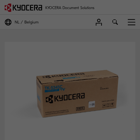
KYOCERA Document Solutions
NL
Belgium