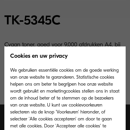
TK-5345C
Cyaan toner, goed voor 9.000 afdrukken A4, bij
5% bedekking. De starttoner, die standaard bij
Cookies en uw privacy
het toestel geleverd wordt, is goed voor 3.000
afdrukken A4.
We gebruiken essentiële cookies om de goede werking
van onze website te garanderen. Statistische cookies
helpen ons om beter te begrijpen hoe onze website
wordt gebruikt en marketingcookies stellen ons in staat
om de inhoud beter af te stemmen op de bezoekers
van onze website. U kunt uw cookievoorkeuren
selecteren via de knop 'Voorkeuren' hieronder, of
selecteer 'Alle cookies accepteren' om door te gaan
met alle cookies. Door 'Accepteer alle cookies' te