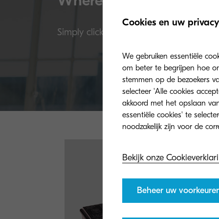
Where to buy
Cookies en uw privacy
Simply click below to begin the purchasi
We gebruiken essentiële coo
om beter te begrijpen hoe on
stemmen op de bezoekers van 
selecteer 'Alle cookies accep
akkoord met het opslaan van
essentiële cookies' te select
Bekijk onze Cookieverklar
Beheer uw voorkeure