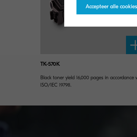
Accepteer alle cookies
TK-570K
Black toner yield 16,000 pages in accordance 
ISO/IEC 19798.