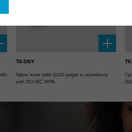
TK-570Y
TK
with
Yellow toner yield 12,000 pages in accordance
Cya
with ISO/IEC 19798.
ISO