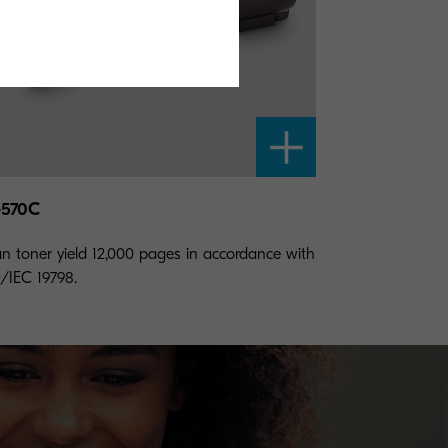
-570C
n toner yield 12,000 pages in accordance with
/IEC 19798.