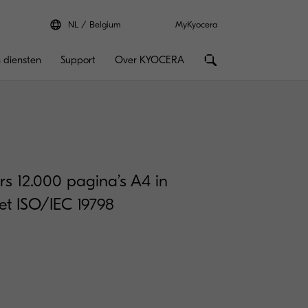
NL
Belgium
MyKyocera
 diensten
Support
Over KYOCERA
rs 12.000 pagina’s A4 in
t ISO/IEC 19798