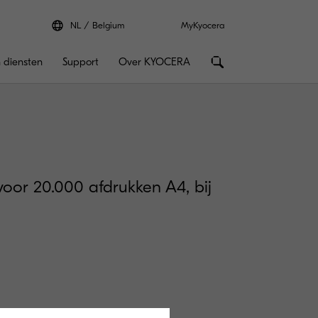
NL
Belgium
MyKyocera
 diensten
Support
Over KYOCERA
voor 20.000 afdrukken A4, bij