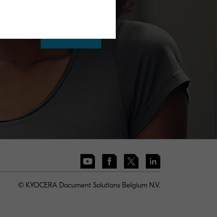
Meer info
© KYOCERA Document Solutions Belgium N.V.