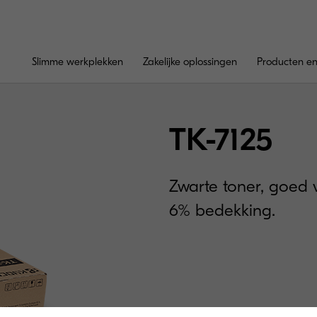
Slimme werkplekken
Zakelijke oplossingen
Producten en
TK-7125
Zwarte toner, goed 
6% bedekking.