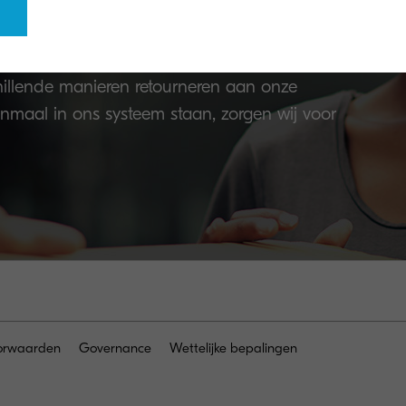
ramma
illende manieren retourneren aan onze
enmaal in ons systeem staan, zorgen wij voor
orwaarden
Governance
Wettelijke bepalingen