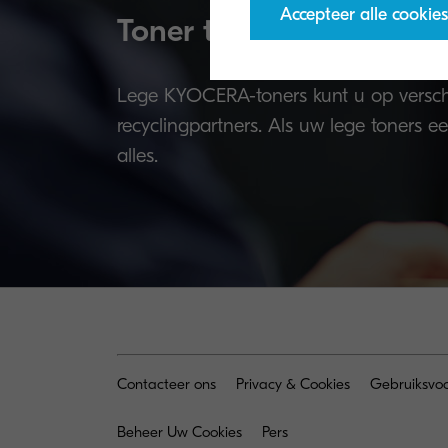
Accepteer alle cookies
Toner terugname prog
Lege KYOCERA-toners kunt u op versch
recyclingpartners. Als uw lege toners e
alles.
Contacteer ons
Privacy & Cookies
Gebruiksvo
Beheer Uw Cookies
Pers